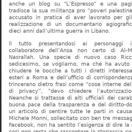
anche un blog su “L’Espresso” e una pag
tradisce la sua militanza pro “poveri palestin
accusato in pratica di aver lavorato per gl
realizzazione di un documentario agiografic
dieci anni dall’ultima guerra in Libano.
Il tutto presentandosi ai personaggi i
collaboratore dell’Ansa non certo di Al-
Nasrallah. Una specie di nuovo caso Ricc
sedicesimo, se vogliamo, ma che ha avuto l
chiudere le bocche a tutti i diretti interess
esteri a Roma e dell’ufficio di corrispondenz
trincerano dietro frasi come “cose interne del
di privacy”, “devo chiedere l’autorizzazio
Neanche si trattasse di alti ufficiali dei carab
buona pace della trasparenza e del diritto-do
un articolo di sentire tutte le parti in caus
Michele Monni, sollecitato con ben tre messagg
Facebook, non ha sentito l’esigenza di dire la 
così non resta che raccontare la storiaccia c