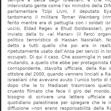
intervistato gente come l’ex ministro della Dif
parlamentare Tzipi Livni, il deputato E
tantomeno il militare Tomer Weinberg (ri
ferito mentre era di pattuglia con i soldati isr
uccisi, Eldad Regev e Ehud Goldwasser), p
inviato della tv «al Manar» (il Faro) org
politico terroristico di Hassan Nasrallah. 
detto a tutti quello che poi era in real
ripetutamente usato dall’Ansa per servizi in Isr
occupati. Di qui il caso. Che assomiglia in se
mutandis, a quello che ebbe per protagonista 
corrispondente, stavolta ufficiale, della Rai i
ottobre del 2000, quando vennero linciati a R
israeliani che avevano avuto l’unico torto di 
dopo che le tv Mediaset trasmisero quello
cruento filmato che fece il giro del mondo, 
bisogno di scrivere una lettera ufficiale 
quotidiano palestinese per spiegare che le 
diffusione «non erano responsabilità della R