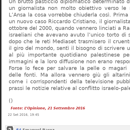
Un brutto pasticcio diplomatico determinato da
un giornalista non molto obiettivo verso le r
L’Ansa la cosa vorrebbe chiuderla così. Prima 
un nuovo caso Riccardo Cristiano, il giornalista
ottobre del 2000, quando vennero linciati a R
israeliani che avevano avuto l’unico torto di 
dopo che le reti Mediaset trasmisero il cruen
il giro del mondo, sentì il bisogno di scrivere u
al più importante quotidiano palestinese pe
immagini e la loro diffusione non erano respon
Forse lo fece per salvare la pelle o magari
delle fonti. Ma allora vennero giù gli altarini 
come i corrispondenti della televisione pubb
prassi le notizie relative al conflitto israelo-pa
(
)
Fonte: L’Opinione, 21 Settembre 2016
22 Set 2016, 19:45
#4
Emanuel Baroz