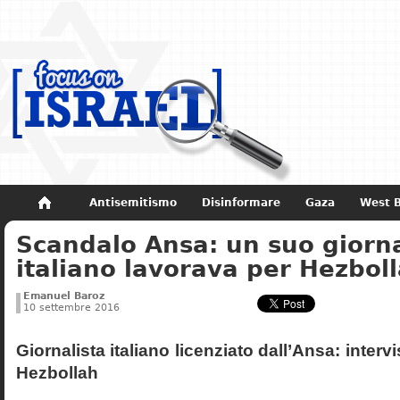
Antisemitismo
Disinformare
Gaza
West 
Scandalo Ansa: un suo giorna
Non dimenticare
Storia di Israele
italiano lavorava per Hezbol
Emanuel Baroz
10 settembre 2016
Giornalista italiano licenziato dall’Ansa: intervi
Hezbollah