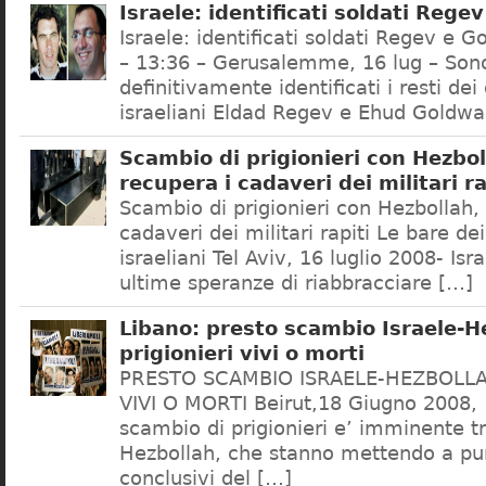
Israele: identificati soldati Reg
Israele: identificati soldati Regev e 
– 13:36 – Gerusalemme, 16 lug – Sono
definitivamente identificati i resti dei
israeliani Eldad Regev e Ehud Goldwass
Scambio di prigionieri con Hezbol
recupera i cadaveri dei militari ra
Scambio di prigionieri con Hezbollah, 
cadaveri dei militari rapiti Le bare dei
israeliani Tel Aviv, 16 luglio 2008- Isr
ultime speranze di riabbracciare […]
Libano: presto scambio Israele-H
prigionieri vivi o morti
PRESTO SCAMBIO ISRAELE-HEZBOLLA
VIVI O MORTI Beirut,18 Giugno 2008,
scambio di prigionieri e’ imminente tr
Hezbollah, che stanno mettendo a pun
conclusivi del […]