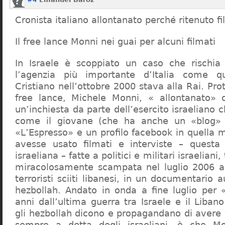
Cronista italiano allontanato perché ritenuto fi
Il free lance Monni nei guai per alcuni filmati
In Israele è scoppiato un caso che rischia 
l’agenzia più importante d’Italia come q
Cristiano nell’ottobre 2000 stava alla Rai. Pr
free lance, Michele Monni, « allontanato» d
un’inchiesta da parte dell’esercito israeliano
come il giovane (che ha anche un «blog» f
«L’Espresso» e un profilo facebook in quella 
avesse usato filmati e interviste – questa 
israeliana – fatte a politici e militari israeliani
miracolosamente scampata nel luglio 2006 a
terroristi sciiti libanesi, in un documentario a
hezbollah. Andato in onda a fine luglio per «
anni dall’ultima guerra tra Israele e il Liba
gli hezbollah dicono e propagandano di avere 
sempre a detta degli israeliani, è che M