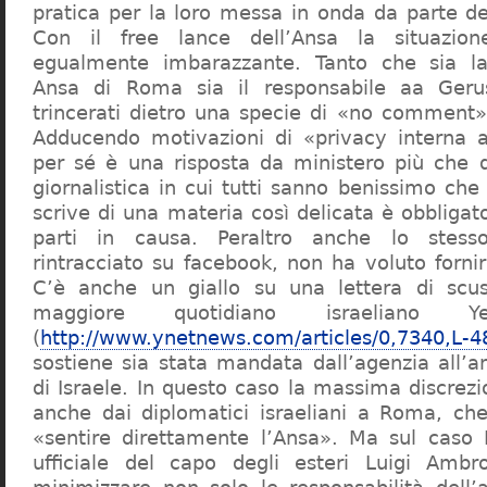
pratica per la loro messa in onda da parte de
Con il free lance dell’Ansa la situazi
egualmente imbarazzante. Tanto che sia la
Ansa di Roma sia il responsabile aa Ger
trincerati dietro una specie di «no comment»
Adducendo motivazioni di «privacy interna a
per sé è una risposta da ministero più che 
giornalistica in cui tutti sanno benissimo che
scrive di una materia così delicata è obbligato
parti in causa. Peraltro anche lo stes
rintracciato su facebook, non ha voluto forni
C’è anche un giallo su una lettera di scus
maggiore quotidiano israeliano Ye
(
http://www.ynetnews.com/articles/0,7340,L-
sostiene sia stata mandata dall’agenzia all
di Israele. In questo caso la massima discrez
anche dai diplomatici israeliani a Roma, ch
«sentire direttamente l’Ansa». Ma sul caso 
ufficiale del capo degli esteri Luigi Ambr