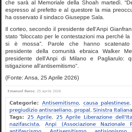
che sarà al Memoriale della Shoah martedì. “D
espresso al prefetto e al questore la mia preoc
ha osservato il sindaco Giuseppe Sala.
Il corteo, secondo il presidente dell’Anpi Gianfra
stato “bloccato per le contestazioni ma perché la
si è mossa”. Parole che hanno scatenato l
presidente della comunità ebraica Walker Me
presidente dell’Anpi di Milano e Pagliarulo: 
istigazione all’antisemitismo”.
(Fonte: Ansa, 25 Aprile 2026)
Emanuel Baroz
, 25 aprile 2026
Categorie:
Antisemitismo
,
causa palestinese
pregiudizio antisraeliano
,
propal
,
Sinistra Italian
Tags:
25 Aprile
,
25 Aprile Liberazione dell'Ita
nazifascista
,
Anpi (Associazione Nazionale Par
antifascismo
,
Antisemitismo
,
antisionism