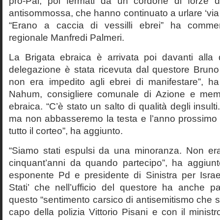
pro-Pal, poi fermati da un cordone di forze de
antisommossa, che hanno continuato a urlare ‘via i
“Erano a caccia di vessilli ebrei” ha comment
regionale Manfredi Palmeri.
La Brigata ebraica è arrivata poi davanti all
delegazione è stata ricevuta dal questore Brun
non era impedito agli ebrei di manifestare”, h
Nahum, consigliere comunale di Azione e mem
ebraica. “C’è stato un salto di qualità degli insul
ma non abbasseremo la testa e l’anno prossimo 
tutto il corteo”, ha aggiunto.
“Siamo stati espulsi da una minoranza. Non er
cinquant’anni da quando partecipo”, ha aggiun
esponente Pd e presidente di Sinistra per Isra
Stati’ che nell’ufficio del questore ha anche pa
questo “sentimento carsico di antisemitismo che si 
capo della polizia Vittorio Pisani e con il minist