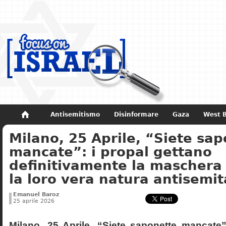
Antisemitismo
Disinformare
Gaza
West 
Milano, 25 Aprile, “Siete sa
Non dimenticare
Storia di Israele
mancate”: i propal gettano
definitivamente la mascher
la loro vera natura antisemit
Emanuel Baroz
25 aprile 2026
Milano, 25 Aprile, “Siete saponette mancate”