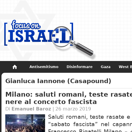
Antisemitismo
Disinformare
Gaza
West 
Non dimenticare
Storia di Israele
Gianluca Iannone (Casapound)
Milano: saluti romani, teste rasat
nere al concerto fascista
Di
Emanuel Baroz
| 26 marzo 2019
Saluti romani, teste rasate e 
“sabato fascista” nel capan
Francesco Rigatelli Milano –