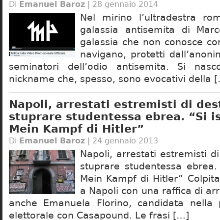
Di
Emanuel Baroz
| 28 gennaio 2014
Nel mirino l’ultradestra ro
galassia antisemita di Ma
galassia che non conosce conf
navigano, protetti dall’anoni
seminatori dell’odio antisemita. Si nas
nickname che, spesso, sono evocativi della 
Napoli, arrestati estremisti di de
stuprare studentessa ebrea. “Si i
Mein Kampf di Hitler”
Di
Emanuel Baroz
| 24 gennaio 2013
Napoli, arrestati estremisti d
stuprare studentessa ebrea. 
Mein Kampf di Hitler” Colpit
a Napoli con una raffica di arre
anche Emanuela Florino, candidata nella 
elettorale con Casapound. Le frasi […]