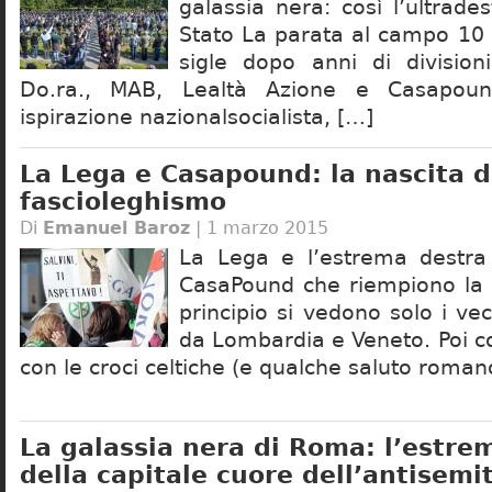
galassia nera: così l’ultrades
Stato La parata al campo 10 h
sigle dopo anni di division
Do.ra., MAB, Lealtà Azione e Casapound
ispirazione nazionalsocialista, […]
La Lega e Casapound: la nascita d
fascioleghismo
Di
Emanuel Baroz
| 1 marzo 2015
La Lega e l’estrema destra 
CasaPound che riempiono la 
principio si vedono solo i vecc
da Lombardia e Veneto. Poi c
con le croci celtiche (e qualche saluto roman
La galassia nera di Roma: l’estre
della capitale cuore dell’antisemi