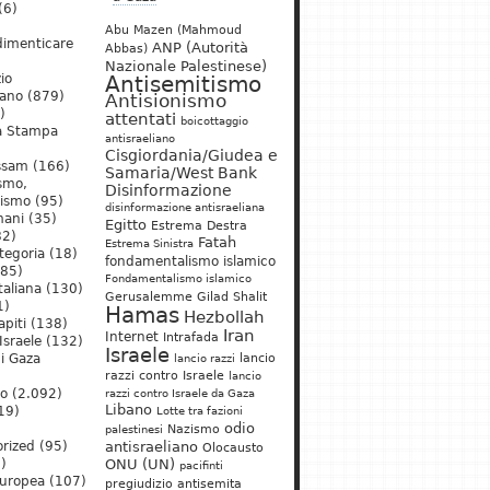
(6)
Abu Mazen (Mahmoud
dimenticare
ANP (Autorità
Abbas)
Nazionale Palestinese)
io
Antisemitismo
iano
(879)
Antisionismo
)
attentati
boicottaggio
a Stampa
antisraeliano
Cisgiordania/Giudea e
ssam
(166)
Samaria/West Bank
ismo,
Disinformazione
nismo
(95)
disinformazione antisraeliana
mani
(35)
Egitto
Estrema Destra
2)
Fatah
Estrema Sinistra
tegoria
(18)
fondamentalismo islamico
85)
Fondamentalismo islamico
taliana
(130)
Gerusalemme
Gilad Shalit
1)
Hamas
Hezbollah
apiti
(138)
Iran
Internet
Intrafada
Israele
(132)
Israele
lancio
di Gaza
lancio razzi
razzi contro Israele
lancio
mo
(2.092)
razzi contro Israele da Gaza
Libano
19)
Lotte tra fazioni
odio
)
Nazismo
palestinesi
rized
(95)
antisraeliano
Olocausto
)
ONU (UN)
pacifinti
uropea
(107)
pregiudizio antisemita