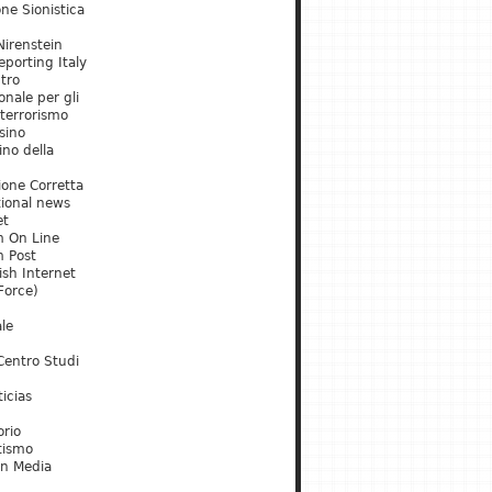
ne Sionistica
irenstein
porting Italy
tro
onale per gli
 terrorismo
sino
ino della
ione Corretta
tional news
et
m On Line
m Post
ish Internet
Force)
le
Centro Studi
icias
orio
tismo
an Media