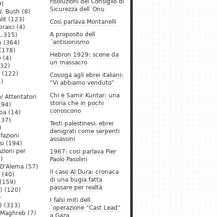
risoluzioni del Consiglio di
9)
Sicurezza dell´Onu
. Bush
(8)
lit
(123)
Così parlava Montanelli
raici
(4)
A proposito dell
1.315)
´antisionismo
h
(364)
(178)
Hebron 1929: scene da
e
(4)
un massacro
32)
(122)
Cossiga agli ebrei italiani:
)
"Vi abbiamo venduto"
Chi è Samir Kuntar: una
/ Attentatori
storia che in pochi
194)
conoscono
ba
(14)
237)
Testi palestinesi: ebrei
)
denigrati come serpenti
 fazioni
assassini
si
(194)
zioni per
1967: così parlava Pier
)
Paolo Pasolini
 D'Alema
(57)
Il caso Al Dura: cronaca
(40)
di una bugia fatta
(159)
passare per realtà
)
(120)
)
I falsi miti dell
)
(313)
´operazione "Cast Lead"
l Maghreb
(7)
a Gaza