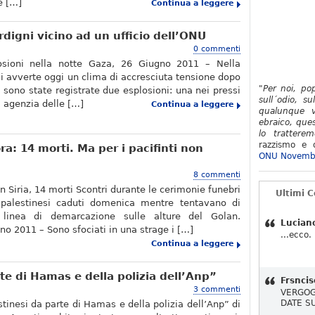
e […]
Continua a leggere
rdigni vicino ad un ufficio dell’ONU
0 commenti
osioni nella notte Gaza, 26 Giugno 2011 – Nella
si avverte oggi un clima di accresciuta tensione dopo
"Per noi, po
 sono state registrate due esplosioni: una nei pressi
sull´odio, su
na agenzia delle […]
Continua a leggere
qualunque v
ebraico, ques
lo tratterem
razzismo e d
ora: 14 morti. Ma per i pacifinti non
ONU Novemb
8 commenti
in Siria, 14 morti Scontri durante le cerimonie funebri
Ultimi 
 palestinesi caduti domenica mentre tentavano di
a linea di demarcazione sulle alture del Golan.
Lucian
o 2011 – Sono sfociati in una strage i […]
...ecco.
Continua a leggere
rte di Hamas e della polizia dell’Anp”
Frsncis
3 commenti
VERGOG
DATE S
stinesi da parte di Hamas e della polizia dell’Anp” di