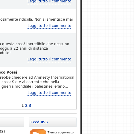
Leggi tutto il commento
osamente ridicola. Non si smentisce mai
Leggi tutto il commento
a questa cosa! Incredibile che nessuno
 oggi, a 22 anni di distanza
aduto!
Leggi tutto il commento
sco Possi
erebbe chiedere ad Amnesty International
 cosa: Siete al corrente che nella
 guerra mondiale i palestinesi erano…
Leggi tutto il commento
1
2
3
Feed RSS
28)
Tieniti aggiornato.