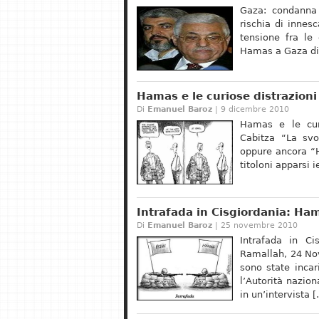
Gaza: condanna 
rischia di innes
tensione fra le 
Hamas a Gaza di
Hamas e le curiose distrazioni
Di
Emanuel Baroz
| 9 dicembre 2010
Hamas e le cur
Cabitza “La sv
oppure ancora “H
titoloni apparsi 
Intrafada in Cisgiordania: Ha
Di
Emanuel Baroz
| 25 novembre 2010
Intrafada in Ci
Ramallah, 24 No
sono state incar
l’Autorità nazion
in un’intervista 