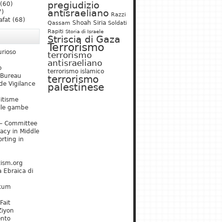
pregiudizio
(60)
antisraeliano
7)
Razzi
afat
(68)
Shoah
Siria
Qassam
Soldati
Rapiti
Storia di Israele
Striscia di Gaza
Terrorismo
urioso
terrorismo
antisraeliano
o
terrorismo islamico
 Bureau
terrorismo
de Vigilance
palestinese
mitisme
lle gambe
– Committee
acy in Middle
rting in
tism.org
 Ebraica di
kum
Fait
Ziyon
ento