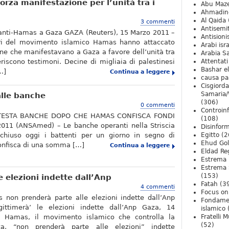
rza manifestazione per l’unità tra i
Abu Maz
Ahmadin
Al Qaida
3 commenti
Antisemi
tanti-Hamas a Gaza GAZA (Reuters), 15 Marzo 2011 –
Antision
ori del movimento islamico Hamas hanno attaccato
Arabi isra
one che manifestavano a Gaza a favore dell’unità tra
Arabia S
feriscono testimoni. Decine di migliaia di palestinesi
Attentati
Bashar e
…]
Continua a leggere
causa pa
Cisgiord
Samaria/
alle banche
(306)
0 commenti
Controin
TESTA BANCHE DOPO CHE HAMAS CONFISCA FONDI
(108)
011 (ANSAmed) – Le banche operanti nella Striscia
Disinfor
hiuso oggi i battenti per un giorno in segno di
Egitto
(2
Ehud Go
confisca di una somma […]
Continua a leggere
Eldad Re
Estrema 
Estrema 
(153)
 elezioni indette dall’Anp
Fatah
(3
4 commenti
Focus on 
 non prenderà parte alle elezioni indette dall’Anp
Fondame
ittimerà’ le elezioni indette dall’Anp Gaza, 14
islamico
– Hamas, il movimento islamico che controlla la
Fratelli 
(52)
za, “non prenderà parte alle elezioni” indette