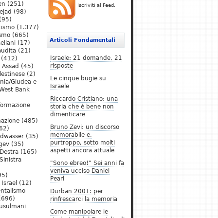
en
(251)
Iscriviti al Feed.
ejad
(98)
(95)
tismo
(1.377)
ismo
(665)
Articoli Fondamentali
eliani
(17)
audita
(21)
Israele: 21 domande, 21
(412)
risposte
l Assad
(45)
lestinese
(2)
Le cinque bugie su
ania/Giudea e
Israele
West Bank
Riccardo Cristiano: una
formazione
storia che è bene non
dimenticare
mazione
(485)
Bruno Zevi: un discorso
62)
memorabile e,
ldwasser
(35)
purtroppo, sotto molti
gev
(35)
aspetti ancora attuale
Destra
(165)
Sinistra
"Sono ebreo!" Sei anni fa
veniva ucciso Daniel
95)
Pearl
Israel
(12)
ntalismo
Durban 2001: per
(696)
rinfrescarci la memoria
Musulmani
Come manipolare le