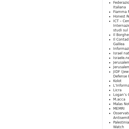
Federazio
Italiana
Fiamma N
Honest Re
ICT – Cen
Internazi
studi sul
Il Borghe
Il Contad
Galilea
Informaz
Israel na
Israele.n
Jerusale
Jerusale
JIDF (Jew
Defense 
Kolot
L'Informa
Licra
Logan’s 
M.acca
Malas Not
MEMRI
Osservat
Antisemi
Palestini
Watch