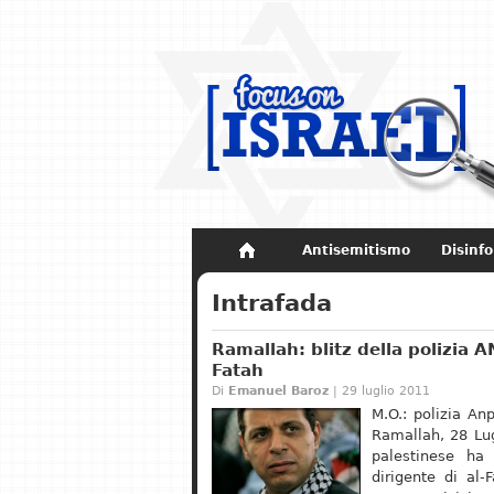
Antisemitismo
Disinf
Non dimenticare
Storia di Israel
Intrafada
Ramallah: blitz della polizia A
Fatah
Di
Emanuel Baroz
| 29 luglio 2011
M.O.: polizia An
Ramallah, 28 Lug
palestinese ha 
dirigente di a