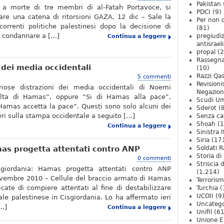
Pakistan
a morte di tre membri di al-Fatah Portavoce, si
PDCI
(9)
care una catena di ritorsioni GAZA, 12 dic – Sale la
Per non 
correnti politiche palestinesi dopo la decisione di
(81)
 condannare a […]
pregiudiz
Continua a leggere
antisrael
propal
(2
Rassegn
 dei media occidentali
(10)
Razzi Qa
5 commenti
Revision
iose distrazioni dei media occidentali di Noemi
Negazio
olta di Hamas”, oppure “Si di Hamas alla pace”,
Scudi U
amas accetta la pace”. Questi sono solo alcuni dei
Sderot
(8
ieri sulla stampa occidentale a seguito […]
Senza ca
Shoah
(1
Continua a leggere
Sinistra I
Siria
(17
mas progetta attentati contro ANP
Soldati R
Storia di 
0 commenti
Striscia 
sgiordania: Hamas progetta attentati contro ANP
(1.214)
vembre 2010 – Cellule del braccio armato di Hamas
Terroris
icate di compiere attentati al fine di destabilizzare
Turchia
(
UCOII
(9
ale palestinese in Cisgiordania. Lo ha affermato ieri
Uncatego
[…]
Continua a leggere
Unifil
(61
Unione E