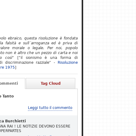
polo ebraico, questa risoluzione è fondata
lla falsità e sull´arroganza ed è priva di
alore morale o legale. Per noi, popolo
to non è altro che un pezzo di carta e noi
o così"
["il sionismo è una forma di
i discriminazione razziale" -
Risoluzione
re 1975
]
Commenti
Tag Cloud
o Tanto
Leggi tutto il commento
ca Burchietti
NA RAI ! LE NOTIZIE DEVONO ESSERE
UPERPARTES