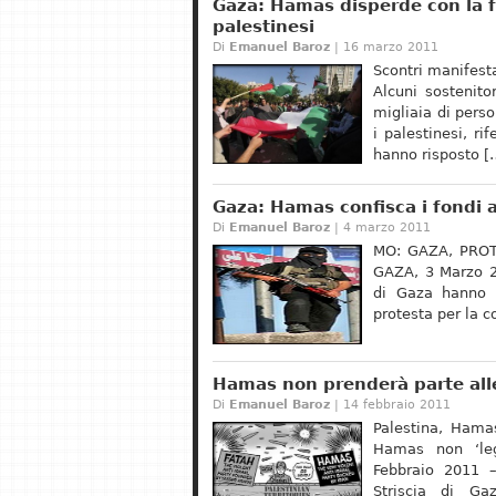
Gaza: Hamas disperde con la fo
palestinesi
Di
Emanuel Baroz
| 16 marzo 2011
Scontri manifes
Alcuni sostenit
migliaia di pers
i palestinesi, ri
hanno risposto [
Gaza: Hamas confisca i fondi 
Di
Emanuel Baroz
| 4 marzo 2011
MO: GAZA, PRO
GAZA, 3 Marzo 2
di Gaza hanno c
protesta per la 
Hamas non prenderà parte alle
Di
Emanuel Baroz
| 14 febbraio 2011
Palestina, Hamas
Hamas non ‘leg
Febbraio 2011 
Striscia di Ga