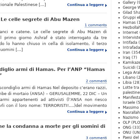
Gallery
(
zionale Palestinese […]
Continua a leggere
George W
Gilad Sha
Gruppi eb
 Le celle segrete di Abu Mazen
Hamas
(
1 commento
Hezbolla
ganci e catene. Le celle segrete di Abu Mazen di
Internet
 Il primo giorno Ashraf è stato interrogato da tre
Intervist
Intifada
(
do lo hanno chiuso in cella di isolamento, il terzo
Intrafada
e uomini […]
Continua a leggere
Iran
(354
Iraq
(7)
Kamikaze
Suicidi
(
ndiglio armi di Hamas. Per l’ANP “Hamas
Lega Ara
”
Libano
(
2 commenti
Libia
(28
scondiglio armi di Hamas Nel deposito c’erano razzi,
Lotte tra
palestine
ombe di mortaio (ANSA) – GERUSALEMME, 22 DIC – Un
Manifesta
 armi appartenenti ad attivisti (l’ANSA non riesco
Israele
(5
arli con il loro nome: TERRORISTI!….)del movimento
Massimo
Continua a leggere
Nasrallah
Nazismo
OLP (PLO
he la condanna a morte per gli uomini di
ONG
(33
ONU (UN
Paesi de
3 commenti