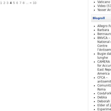
Vaticano
»
1
2
3
4
5
6
7
8
...
10
Video
(5
Yasser Ar
Blogroll
Allegro F
Barbara
Bennaur
BNVCA –
National 
Contre
l’Antise
Bugie da
lunghe
CAMERA 
for Accur
East Repo
America
CFCA –
antisemi
Comunità
Roma
Cox&For
Debka
Deborah 
Elder of 
Esperim