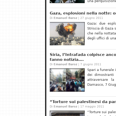
una perquisizion
Gaza, esplosioni nella notte: o
Di
Emanuel Baroz
| 27 giugno 2011
Gaza: due espl
Striscia di Gaza 
che nella nottata
degli uffici di u
Siria, l’Intrafada colpisce anc
fanno notizia….
Di
Emanuel Baroz
| 7 giugno 2011
Spari a funerale 
dei dimostranti
attraversare l
Damasco, 7 Giugn
“Torture sui palestinesi da pa
Di
Emanuel Baroz
| 17 maggio 2011
“Torture sui pale