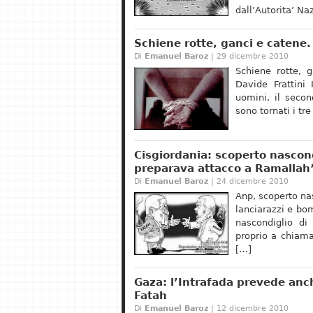
dall’Autorita’ Na
Schiene rotte, ganci e catene.
Di
Emanuel Baroz
| 29 dicembre 2010
Schiene rotte, 
Davide Frattini
uomini, il secon
sono tornati i tr
Cisgiordania: scoperto nasco
preparava attacco a Ramallah
Di
Emanuel Baroz
| 24 dicembre 2010
Anp, scoperto na
lanciarazzi e b
nascondiglio di
proprio a chiam
[…]
Gaza: l’Intrafada prevede anc
Fatah
Di
Emanuel Baroz
| 12 dicembre 2010