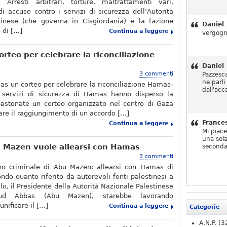
 Arresti arbitrari, torture, maltrattamenti vari.
i accuse contro i servizi di sicurezza dell’Autorità
tinese (che governa in Cisgiordania) e la fazione
Daniel
 di […]
Continua a leggere
vergogn
teo per celebrare la riconciliazione
Daniel
3 commenti
Pazzesc
ne parli
s un corteo per celebrare la riconciliazione Hamas-
dall'acc
servizi di sicurezza di Hamas hanno disperso la
bastonate un corteo organizzato nel centro di Gaza
iare il raggiungimento di un accordo […]
France
Continua a leggere
Mi piac
una sola
u Mazen vuole allearsi con Hamas
seconda
3 commenti
iano criminale di Abu Mazen: allearsi con Hamas di
ndo quanto riferito da autorevoli fonti palestinesi a
o, il Presidente della Autorità Nazionale Palestinese
ud Abbas (Abu Mazen), starebbe lavorando
nificare il […]
Continua a leggere
Categorie
A.N.P.
(3