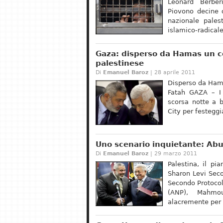
Leonard Berberi
Piovono decine d
nazionale pales
islamico-radicale
Gaza: disperso da Hamas un cor
palestinese
Di
Emanuel Baroz
| 28 aprile 2011
Disperso da Hama
Fatah GAZA – I 
scorsa notte a 
City per festegg
Uno scenario inquietante: Ab
Di
Emanuel Baroz
| 29 marzo 2011
Palestina, il p
Sharon Levi Seco
Secondo Protocoll
(ANP), Mahmo
alacremente per u