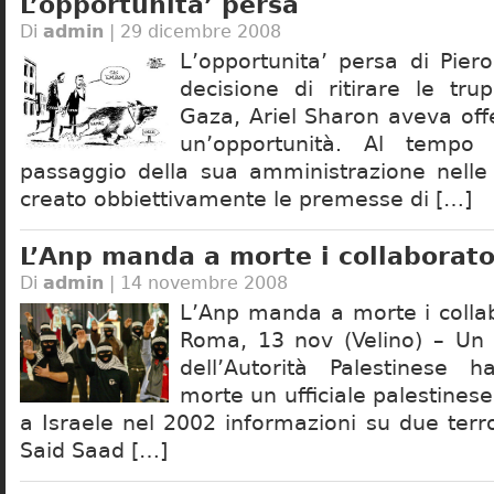
L’opportunita’ persa
Di
admin
| 29 dicembre 2008
L’opportunita’ persa di Pier
decisione di ritirare le tru
Gaza, Ariel Sharon aveva offe
un’opportunità. Al tempo 
passaggio della sua amministrazione nell
creato obbiettivamente le premesse di […]
L’Anp manda a morte i collaborator
Di
admin
| 14 novembre 2008
L’Anp manda a morte i collab
Roma, 13 nov (Velino) – Un t
dell’Autorità Palestinese
morte un ufficiale palestinese
a Israele nel 2002 informazioni su due terr
Said Saad […]