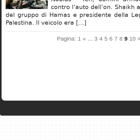
contro l’auto dell’on. Shaikh 
del gruppo di Hamas e presidente della Leg
Palestina. Il veicolo era […]
Pagina:
1
«
...
3
4
5
6
7
8
9
10