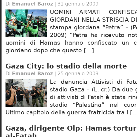
Di
Emanuel Baroz
| 31 gennaio 2009
UOMINI ARMATI CONFISC
GIORDANI NELLA STRISCIA DI
stampa giordana “Petra” – (P
2009) “Petra ha ricevuto not
uomini di Hamas hanno confiscato un co
giordano dopo che questo […]
Gaza City: lo stadio della morte
Di
Emanuel Baroz
| 25 gennaio 2009
La denuncia Attivisti di Fat
stadio Gaza – (L. cr.) Da due 
di attivisti di Fatah è stata r
stadio “Palestina” nel cuo
Ultimo capitolo della guerra fratricida tra i [
Gaza, dirigente Olp: Hamas tortu
al-Fatah