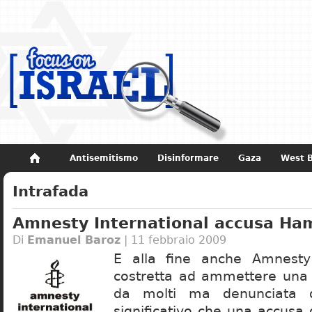
Antisemitismo
Disinformare
Gaza
West 
Non dimenticare
Storia di Israele
Intrafada
Amnesty International accusa Ha
Di
Emanuel Baroz
| 11 febbraio 2009
E alla fine anche Amnesty 
costretta ad ammettere una 
da molti ma denunciata 
significativo che una accusa