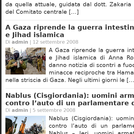
da quella attuale, guidata dal dott. Zakari
del Comitato centrale […]
A Gaza riprende la guerra intesti
e Jihad islamica
Di
admin
| 12 settembre 2008
A Gaza riprende la guerra in
e Jihad islamica di Anna Rolli
danno notizia di scontri a fuo
minacce reciproche tra Hamas
nella striscia di Gaza. Negli ultimi giorni le […
Nablus (Cisgiordania): uomini ar
contro l’auto di un parlamentare
Di
admin
| 5 settembre 2008
Nablus (Cisgiordania): uomi
contro l’auto di un parla
Nablus – Ieri, uomini arma