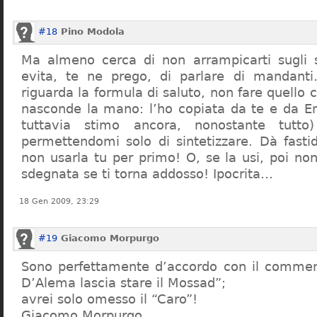
#18
Pino Modola
Ma almeno cerca di non arrampicarti sugli s
evita, te ne prego, di parlare di mandant
riguarda la formula di saluto, non fare quello c
nasconde la mano: l’ho copiata da te e da E
tuttavia stimo ancora, nonostante tutto)
permettendomi solo di sintetizzare. Dà fastid
non usarla tu per primo! O, se la usi, poi non
sdegnata se ti torna addosso! Ipocrita…
18 Gen 2009, 23:29
#19
Giacomo Morpurgo
Sono perfettamente d’accordo con il commen
D’Alema lascia stare il Mossad”;
avrei solo omesso il “Caro”!
Giacomo Morpurgo