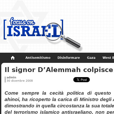
Antisemitismo
Disinformare
Gaza
West 
Il signor D’Alemmah colpisc
Non dimenticare
Storia di Israele
admin
30 dicembre 2008
Come sempre la cecità politica di questo
ahinoi, ha ricoperto la carica di Ministro degli A
dimostrando in quella circostanza la sua totale 
del terrorismo islamico antisraeliano, non per