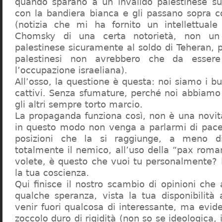
quando sparano a un invalido palestinese sul
con la bandiera bianca e gli passano sopra c
(notizia che mi ha fornito un intellettual
Chomsky di una certa notorietà, non un f
palestinese sicuramente al soldo di Teheran, p
palestinesi non avrebbero che da essere 
l’occupazione israeliana).
All’osso, la questione è questa: noi siamo i buo
cattivi. Senza sfumature, perché noi abbiam
gli altri sempre torto marcio.
La propaganda funziona così, non è una novit
in questo modo non venga a parlarmi di pace
posizioni che la si raggiunge, a meno d
totalmente il nemico, all’uso della “pax roma
volete, è questo che vuoi tu personalmente?
la tua coscienza.
Qui finisce il nostro scambio di opinioni che
qualche speranza, vista la tua disponibilità 
venir fuori qualcosa di interessante, ma evi
zoccolo duro di rigidità (non so se ideologica, i