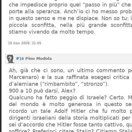
che impedisce proprio quel “passo in più” che
porte alla speranza. Anch’io ci ho messo pro
in questo senso e me ne dispiace. Non so tu: 
piccola sconfitta, nella più grande sconfit
stiamo vivendo da molto tempo.
18 Gen 2009, 21:05
#16
Pino Modola
Ah, già che ci sono, un ultimo commento p
Marcenaro) e la sua raffinata esegesi critica 
d’alemiane (“rimbambito”, “stronzo”).
900 a 10 può darsi, Alex?
Qualcuno ha fatto peggio di Israele? Certo. Mo
del mondo è molto generosa in questo se
ricordo un tale Adolf Hitler che fu molto p
dirigenti israeliani della storia moltiplicati p
sei d’accordo che Hitler fosse tanto cattivo, q
soffrire? Preferisci citare Stalin? Citiamo Sta