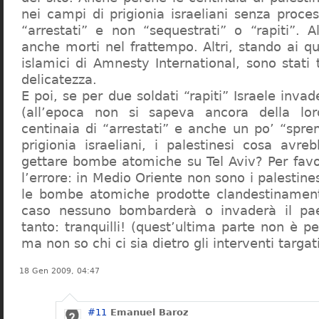
nei campi di prigionia israeliani senza proces
“arrestati” e non “sequestrati” o “rapiti”. A
anche morti nel frattempo. Altri, stando ai q
islamici di Amnesty International, sono stati 
delicatezza.
E poi, se per due soldati “rapiti” Israele invad
(all’epoca non si sapeva ancora della lo
centinaia di “arrestati” e anche un po’ “spre
prigionia israeliani, i palestinesi cosa avre
gettare bombe atomiche su Tel Aviv? Per fav
l’errore: in Medio Oriente non sono i palestine
le bombe atomiche prodotte clandestiname
caso nessuno bombarderà o invaderà il pa
tanto: tranquilli! (quest’ultima parte non è p
ma non so chi ci sia dietro gli interventi targat
18 Gen 2009, 04:47
#11
Emanuel Baroz