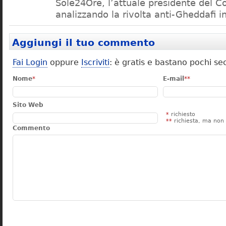
Sole24Ore, l’attuale presidente del Cop
analizzando la rivolta anti-Gheddafi i
Aggiungi il tuo commento
Fai Login
oppure
Iscriviti
: è gratis e bastano pochi se
Nome
*
E-mail
**
Sito Web
*
richiesto
**
richiesta, ma non 
Commento