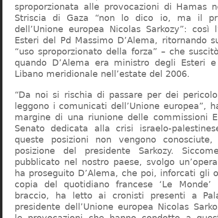
sproporzionata alle provocazioni di Hamas ne
Striscia di Gaza “non lo dico io, ma il pr
dell’Unione europea Nicolas Sarkozy”: così l
Esteri del Pd Massimo D’Alema, ritornando s
“uso sproporzionato della forza” – che susci
quando D’Alema era ministro degli Esteri e 
Libano meridionale nell’estate del 2006.
“Da noi si rischia di passare per dei pericolo
leggono i comunicati dell’Unione europea”, 
margine di una riunione delle commissioni E
Senato dedicata alla crisi israelo-palestines
queste posizioni non vengono conosciute
posizione del presidente Sarkozy. Sicco
pubblicato nel nostro paese, svolgo un’opera
ha proseguito D’Alema, che poi, inforcati gli o
copia del quotidiano francese ‘Le Monde’
braccio, ha letto ai cronisti presenti a Pa
presidente dell’Unione europea Nicolas Sark
le provocazioni che hanno condotto a quest