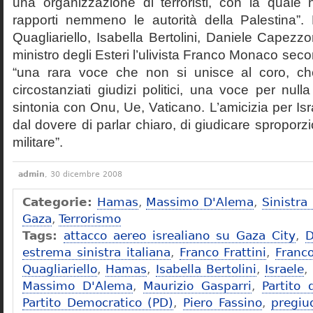
una organizzazione di terroristi, con la quale
rapporti nemmeno le autorità della Palestina”
Quagliariello, Isabella Bertolini, Daniele Capezzo
ministro degli Esteri l’ulivista Franco Monaco seco
“una rara voce che non si unisce al coro, ch
circostanziati giudizi politici, una voce per null
sintonia con Onu, Ue, Vaticano. L’amicizia per Is
dal dovere di parlar chiaro, di giudicare sproporz
militare”.
admin
, 30 dicembre 2008
Categorie:
Hamas
,
Massimo D'Alema
,
Sinistra 
Gaza
,
Terrorismo
Tags:
attacco aereo isrealiano su Gaza City
,
D
estrema sinistra italiana
,
Franco Frattini
,
Franc
Quagliariello
,
Hamas
,
Isabella Bertolini
,
Israele
,
Massimo D'Alema
,
Maurizio Gasparri
,
Partito 
Partito Democratico (PD)
,
Piero Fassino
,
pregiu