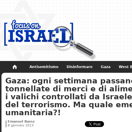
Antisemitismo
Disinformare
Gaza
West 
Gaza: ogni settimana passan
Non dimenticare
Storia di Israele
tonnellate di merci e di alim
i valichi controllati da Israe
del terrorismo. Ma quale em
umanitaria?!
Emanuel Baroz
8 gennaio 2013