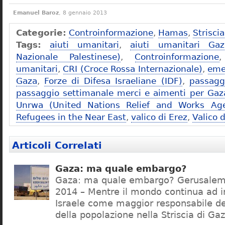
Emanuel Baroz
, 8 gennaio 2013
Categorie:
Controinformazione
,
Hamas
,
Strisci
Tags:
aiuti umanitari
,
aiuti umanitari Gaz
Nazionale Palestinese)
,
Controinformazione
umanitari
,
CRI (Croce Rossa Internazionale)
,
eme
Gaza
,
Forze di Difesa Israeliane (IDF)
,
passagg
passaggio settimanale merci e aimenti per Gaz
Unrwa (United Nations Relief and Works Age
Refugees in the Near East
,
valico di Erez
,
Valico 
Articoli Correlati
Gaza: ma quale embargo?
Gaza: ma quale embargo? Gerusalem
2014 – Mentre il mondo continua ad in
Israele come maggior responsabile de
della popolazione nella Striscia di Ga