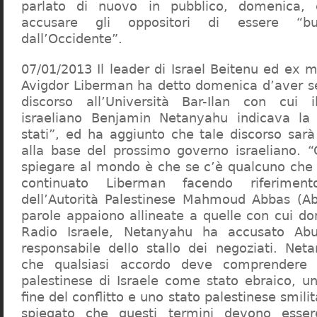
parlato di nuovo in pubblico, domenica,
accusare gli oppositori di essere “bura
dall’Occidente”.
07/01/2013 Il leader di Israel Beitenu ed ex mi
Avigdor Liberman ha detto domenica d’aver s
discorso all’Università Bar-Ilan con cui 
israeliano Benjamin Netanyahu indicava la
stati”, ed ha aggiunto che tale discorso sarà
alla base del prossimo governo israeliano. 
spiegare al mondo è che se c’è qualcuno che r
continuato Liberman facendo riferiment
dell’Autorità Palestinese Mahmoud Abbas (A
parole appaiono allineate a quelle con cui d
Radio Israele, Netanyahu ha accusato Ab
responsabile dello stallo dei negoziati. Net
che qualsiasi accordo deve comprendere i
palestinese di Israele come stato ebraico, un
fine del conflitto e uno stato palestinese smili
spiegato che questi termini devono essere