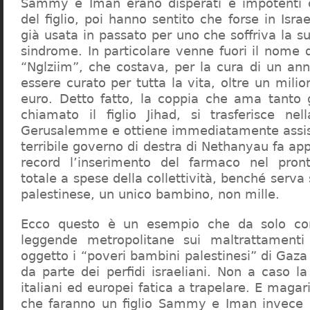
Sammy e Iman erano disperati e impotenti c
del figlio, poi hanno sentito che forse in Isra
già usata in passato per uno che soffriva la s
sindrome. In particolare venne fuori il nome 
“Nglziim”, che costava, per la cura di un an
essere curato per tutta la vita, oltre un mil
euro. Detto fatto, la coppia che ama tanto 
chiamato il figlio Jihad, si trasferisce ne
Gerusalemme e ottiene immediatamente assist
terribile governo di destra di Nethanyau fa a
record l’inserimento del farmaco nel pron
totale a spese della collettività, benché serv
palestinese, un unico bambino, non mille.
Ecco questo è un esempio che da solo co
leggende metropolitane sui maltrattamenti
oggetto i “poveri bambini palestinesi” di Gaz
da parte dei perfidi israeliani. Non a caso l
italiani ed europei fatica a trapelare. E magar
che faranno un figlio Sammy e Iman invece d