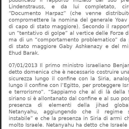
Lindenstrauss, e da lui completato, cir
“Documento Harpaz” (che venne distribuit
compromettere la nomina del generale Yoav G
di capo di stato maggiore). Secondo il rapport
un ”tentativo di golpe” al vertice delle Forze d
ma di un “comportamento problematico” da p
di stato maggiore Gaby Ashkenazy e del mini
Ehud Barak.
07/01/2013 Il primo ministro israeliano Ben
detto domenica che è necessario costruire una
sicurezza lungo il confine con la Siria, anal
lungo il confine con l’Egitto, per proteggere Is
e terrorismo”. “Sappiamo che al di là della f
siriano si è allontanato dal confine e al suo p
presenza di elementi della jihad globa
Netanyahu, aggiungendo che il regime s
instabile” e che la presenza in Siria di armi
molto Israele. Netanyahu ha detto che Israele