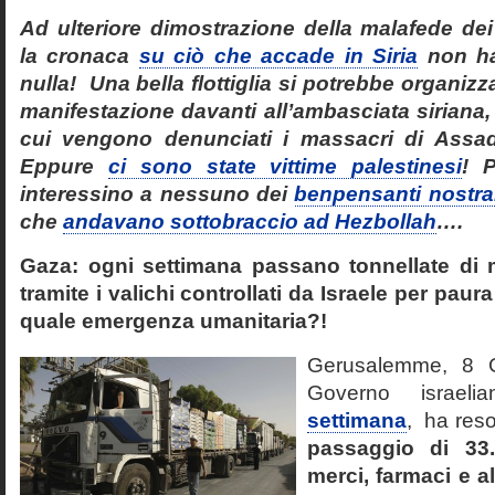
Ad ulteriore dimostrazione della malafede dei
la cronaca
su ciò che accade in Siria
non ha
nulla! Una bella flottiglia si potrebbe organi
manifestazione davanti all’ambasciata siriana
cui vengono denunciati i massacri di Ass
Eppure
ci sono state vittime palestinesi
! 
interessino a nessuno dei
benpensanti nostra
che
andavano sottobraccio ad Hezbollah
….
Gaza: ogni settimana passano tonnellate di m
tramite i valichi controllati da Israele per paur
quale emergenza umanitaria?!
Gerusalemme, 8 G
Governo israel
settimana
, ha res
passaggio di 33.
merci, farmaci e a