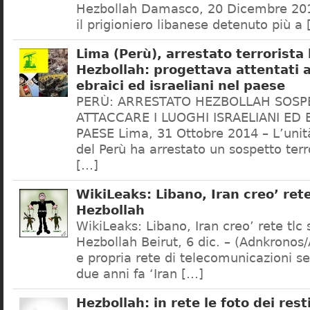
Hezbollah Damasco, 20 Dicembre 201
il prigioniero libanese detenuto più a
Lima (Perù), arrestato terrorista
Hezbollah: progettava attentati a
ebraici ed israeliani nel paese
PERÙ: ARRESTATO HEZBOLLAH SOSP
ATTACCARE I LUOGHI ISRAELIANI ED 
PAESE Lima, 31 Ottobre 2014 – L’unit
del Perù ha arrestato un sospetto terr
[…]
WikiLeaks: Libano, Iran creo’ rete
Hezbollah
WikiLeaks: Libano, Iran creo’ rete tlc
Hezbollah Beirut, 6 dic. – (Adnkronos/
e propria rete di telecomunicazioni s
due anni fa ‘Iran […]
Hezbollah: in rete le foto dei rest