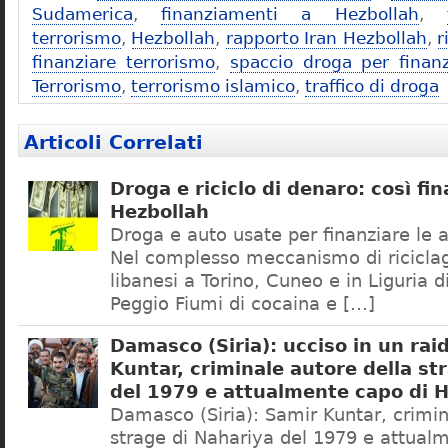
Sudamerica
,
finanziamenti a Hezbollah
,
terrorismo
,
Hezbollah
,
rapporto Iran Hezbollah
,
r
finanziare terrorismo
,
spaccio droga per finanz
Terrorismo
,
terrorismo islamico
,
traffico di droga
Articoli Correlati
Droga e riciclo di denaro: così fi
Hezbollah
Droga e auto usate per finanziare le 
Nel complesso meccanismo di riciclag
libanesi a Torino, Cuneo e in Liguria 
Peggio Fiumi di cocaina e […]
Damasco (Siria): ucciso in un rai
Kuntar, criminale autore della st
del 1979 e attualmente capo di 
Damasco (Siria): Samir Kuntar, crimin
strage di Nahariya del 1979 e attual