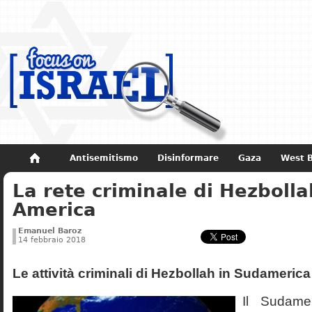
Antisemitismo
Disinformare
Gaza
West 
La rete criminale di Hezbolla
Non dimenticare
Storia di Israele
America
Emanuel Baroz
14 febbraio 2018
Le attività criminali di Hezbollah in Sudamerica
Il Sudam