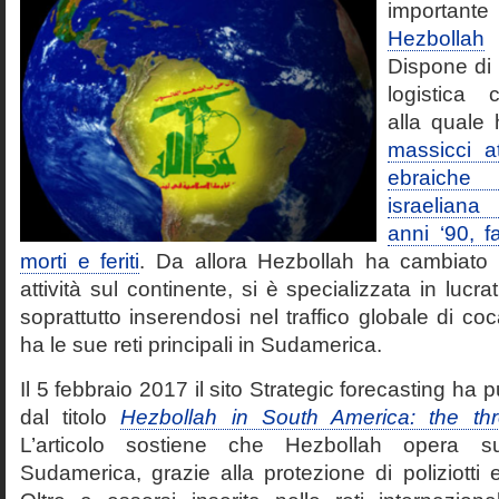
importante
Hezbollah
f
Dispone di 
logistica 
alla quale
massicci a
ebraiche 
israeliana
anni ‘90, f
morti e feriti
. Da allora Hezbollah ha cambiato 
attività sul continente, si è specializzata in lucrati
soprattutto inserendosi nel traffico globale di co
ha le sue reti principali in Sudamerica.
Il 5 febbraio 2017 il sito Strategic forecasting ha p
dal titolo
Hezbollah in South America: the th
L’articolo sostiene che Hezbollah opera 
Sudamerica, grazie alla protezione di poliziotti e 