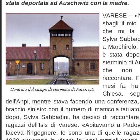
stata deportata ad Auschwitz con la madre.
VARESE – «M
sbagli il mi
che mi fa a
Sylva Sabbadi
a Marchirolo,
è stata depo
sterminio di A
che non 
raccontare. 
mesi fa, ha 
Chiesa, segr
dell’Anpi, mentre stava facendo una conferenza, 
braccio sinistro con il numero di matricola tatuato
dopo, Sylva Sabbadini, ha deciso di raccontare 
ragazzi dell’Isis di Varese. «Abitavamo a Pad
faceva l’ingegnere. Io sono una di quelle rag