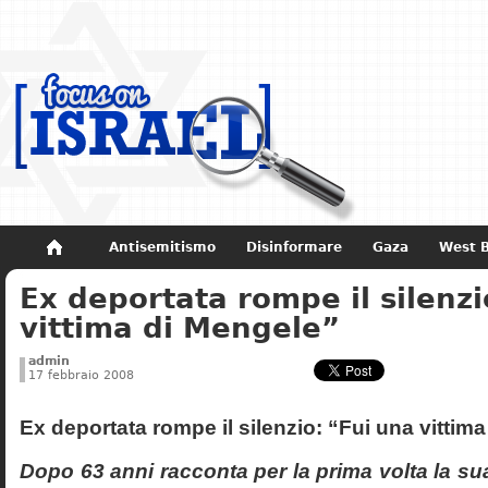
Antisemitismo
Disinformare
Gaza
West 
Ex deportata rompe il silenzi
Non dimenticare
Storia di Israele
vittima di Mengele”
admin
17 febbraio 2008
Ex deportata rompe il silenzio: “Fui una vittim
Dopo 63 anni racconta per la prima volta la sua