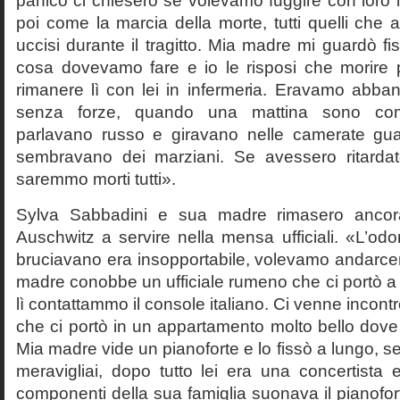
panico ci chiesero se volevamo fuggire con loro 
poi come la marcia della morte, tutti quelli che
uccisi durante il tragitto. Mia madre mi guardò f
cosa dovevamo fare e io le risposi che morire p
rimanere lì con lei in infermeria. Eravamo abban
senza forze, quando una mattina sono comp
parlavano russo e giravano nelle camerate guar
sembravano dei marziani. Se avessero ritardato
saremmo morti tutti».
Sylva Sabbadini e sua madre rimasero ancor
Auschwitz a servire nella mensa ufficiali. «L’od
bruciavano era insopportabile, volevamo andarcene 
madre conobbe un ufficiale rumeno che ci portò a
lì contattammo il console italiano. Ci venne incon
che ci portò in un appartamento molto bello dove c’
Mia madre vide un pianoforte e lo fissò a lungo, s
meravigliai, dopo tutto lei era una concertista 
componenti della sua famiglia suonava il pianofort