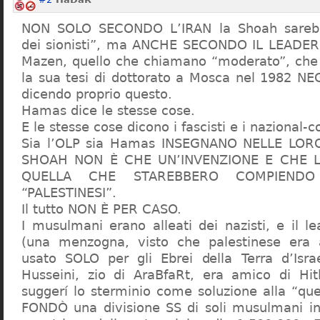
NON SOLO SECONDO L’IRAN la Shoah sarebb
dei sionisti”, ma ANCHE SECONDO IL LEADE
Mazen, quello che chiamano “moderato”, che s
la sua tesi di dottorato a Mosca nel 1982 N
dicendo proprio questo.
Hamas dice le stesse cose.
E le stesse cose dicono i fascisti e i nazional-co
Sia l’OLP sia Hamas INSEGNANO NELLE LO
SHOAH NON È CHE UN’INVENZIONE E CHE 
QUELLA CHE STAREBBERO COMPIENDO
“PALESTINESI”.
Il tutto NON È PER CASO.
I musulmani erano alleati dei nazisti, e il l
(una menzogna, visto che palestinese era 
usato SOLO per gli Ebrei della Terra d’Isra
Husseini, zio di AraBfaRt, era amico di Hit
suggerí lo sterminio come soluzione alla “que
FONDÒ una divisione SS di soli musulmani in