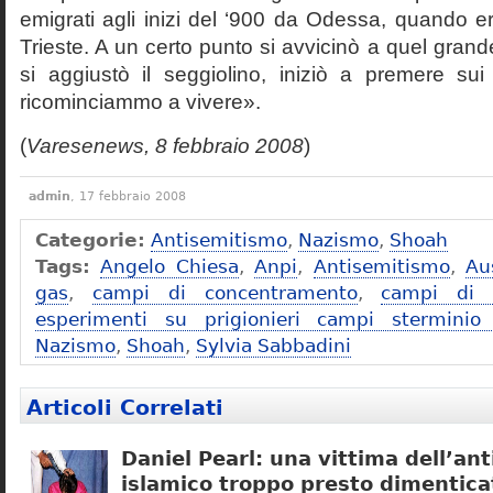
emigrati agli inizi del ‘900 da Odessa, quando e
Trieste. A un certo punto si avvicinò a quel grand
si aggiustò il seggiolino, iniziò a premere sui
ricominciammo a vivere».
(
Varesenews, 8 febbraio 2008
)
admin
, 17 febbraio 2008
Categorie:
Antisemitismo
,
Nazismo
,
Shoah
Tags:
Angelo Chiesa
,
Anpi
,
Antisemitismo
,
Au
gas
,
campi di concentramento
,
campi di s
esperimenti su prigionieri campi sterminio 
Nazismo
,
Shoah
,
Sylvia Sabbadini
Articoli Correlati
Daniel Pearl: una vittima dell’an
islamico troppo presto dimentica