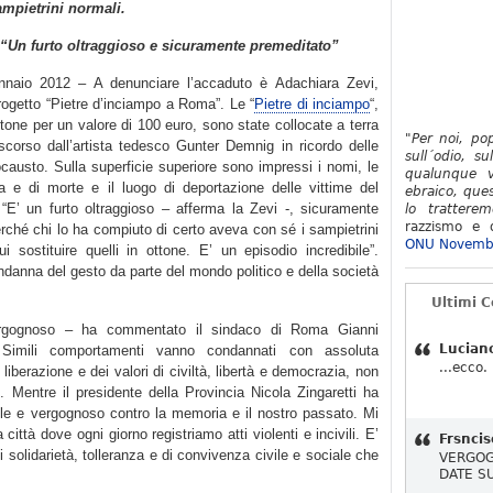
sampietrini normali.
: “Un furto oltraggioso e sicuramente premeditato”
aio 2012 – A denunciare l’accaduto è Adachiara Zevi,
progetto “Pietre d’inciampo a Roma”. Le “
Pietre di inciampo
“,
ttone per un valore di 100 euro, sono state collocate a terra
"Per noi, po
scorso dall’artista tedesco Gunter Demnig in ricordo delle
sull´odio, su
ocausto. Sulla superficie superiore sono impressi i nomi, le
qualunque v
a e di morte e il luogo di deportazione delle vittime del
ebraico, ques
“E’ un furto oltraggioso – afferma la Zevi -, sicuramente
lo tratterem
razzismo e d
rché chi lo ha compiuto di certo aveva con sé i sampietrini
ONU Novemb
i sostituire quelli in ottone. E’ un episodio incredibile”.
danna del gesto da parte del mondo politico e della società
Ultimi 
rgognoso – ha commentato il sindaco di Roma Gianni
Lucian
imili comportamenti vanno condannati con assoluta
...ecco.
liberazione e dei valori di civiltà, libertà e democrazia, non
 Mentre il presidente della Provincia Nicola Zingaretti ha
ile e vergognoso contro la memoria e il nostro passato. Mi
ttà dove ogni giorno registriamo atti violenti e incivili. E’
Frsncis
solidarietà, tolleranza e di convivenza civile e sociale che
VERGOG
DATE S