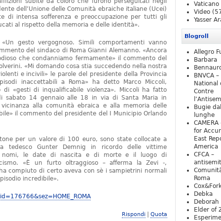
afflizioni subite da coloro che furono perseguitati negli
Vaticano
dente dell’Unione delle Comunità ebraiche italiane (Ucei)
Video
(5
e di intensa sofferenza e preoccupazione per tutti gli
Yasser Ar
ducati al rispetto della memoria e delle identità».
Blogroll
«Un gesto vergognoso. Simili comportamenti vanno
commento del sindaco di Roma Gianni Alemanno. «Ancora
Allegro F
o odioso che condanniamo fermamente» il commento del
Barbara
Polverini. «Mi domando cosa stia succedendo nella nostra
Bennaur
olenti e incivili» le parole del presidente della Provincia
BNVCA –
pisodi inaccettabili a Roma» ha detto Marco Miccoli,
National 
i «gesti di inqualificabile violenza». Miccoli ha fatto
Contre
di sabato 14 gennaio alle 18 in via di Santa Maria in
l’Antise
e vicinanza alla comunità ebraica e alla memoria delle
Bugie da
obile» il commento del presidente del I Municipio Orlando
lunghe
CAMERA 
for Accur
East Repo
ottone per un valore di 100 euro, sono state collocate a
America
sta tedesco Gunter Demnig in ricordo delle vittime
CFCA –
i nomi, le date di nascita e di morte e il luogo di
antisemi
scismo. «È un furto oltraggioso – afferma la Zevi -,
Comunità
ha compiuto di certo aveva con sè i sampietrini normali
Roma
pisodio incredibile».
Cox&For
Debka
.php?id=176766&sez=HOME_ROMA
Deborah 
Elder of 
|
Rispondi
Quota
Esperim