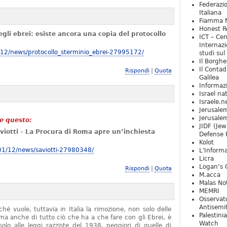
Federazio
Italiana
Fiamma N
Honest Re
degli ebrei: esiste ancora una copia del protocollo
ICT – Cen
Internazi
1/12/news/protocollo_sterminio_ebrei-27995172/
studi sul
Il Borghe
Il Contad
|
Rispondi
Quota
Galilea
Informaz
Israel na
Israele.n
Jerusale
Jerusale
e questo:
JIDF (Jew
iotti – La Procura di Roma apre un’inchiesta
Defense 
Kolot
01/12/news/saviotti-27980348/
L'Informa
Licra
Logan’s 
|
Rispondi
Quota
M.acca
Malas Not
MEMRI
Osservat
Antisemi
é vuole, tuttavia in Italia la rimozione, non solo delle
Palestini
ma anche di tutto ciò che ha a che fare con gli Ebrei, è
Watch
olo alle leggi razziste del 1938, peggiori di quelle di