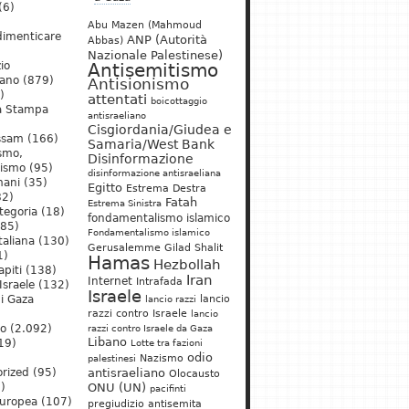
(6)
Abu Mazen (Mahmoud
dimenticare
ANP (Autorità
Abbas)
Nazionale Palestinese)
io
Antisemitismo
iano
(879)
Antisionismo
)
attentati
boicottaggio
a Stampa
antisraeliano
Cisgiordania/Giudea e
ssam
(166)
Samaria/West Bank
ismo,
Disinformazione
nismo
(95)
disinformazione antisraeliana
mani
(35)
Egitto
Estrema Destra
2)
Fatah
Estrema Sinistra
tegoria
(18)
fondamentalismo islamico
85)
Fondamentalismo islamico
taliana
(130)
Gerusalemme
Gilad Shalit
1)
Hamas
Hezbollah
apiti
(138)
Iran
Internet
Intrafada
Israele
(132)
Israele
lancio
di Gaza
lancio razzi
razzi contro Israele
lancio
mo
(2.092)
razzi contro Israele da Gaza
Libano
19)
Lotte tra fazioni
odio
)
Nazismo
palestinesi
rized
(95)
antisraeliano
Olocausto
)
ONU (UN)
pacifinti
uropea
(107)
pregiudizio antisemita