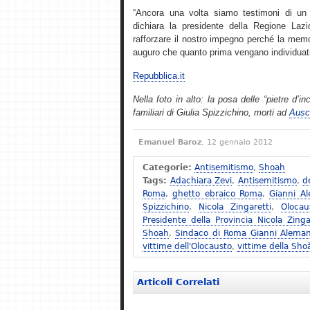
“Ancora una volta siamo testimoni di u
dichiara la presidente della Regione Lazi
rafforzare il nostro impegno perché la memo
auguro che quanto prima vengano individuati
Repubblica.it
Nella foto in alto: la posa delle “pietre d’
familiari di Giulia Spizzichino, morti ad
Ausc
Emanuel Baroz
, 12 gennaio 2012
Categorie:
Antisemitismo
,
Shoah
Tags:
Adachiara Zevi
,
Antisemitismo
,
d
Roma
,
ghetto ebraico Roma
,
Gianni A
Spizzichino
,
Nicola Zingaretti
,
Olocau
Presidente della Provincia Nicola Zinga
Shoah
,
Sindaco di Roma Gianni Alema
vittime dell'Olocausto
,
vittime della Sho
Articoli Correlati