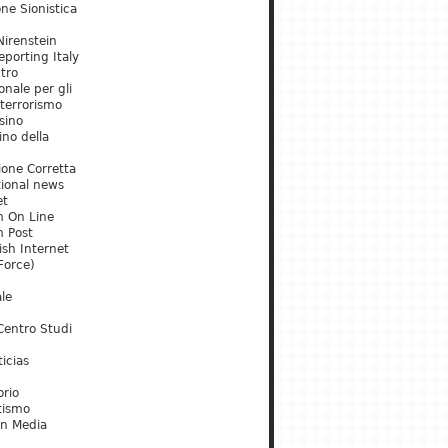
ne Sionistica
irenstein
porting Italy
tro
onale per gli
 terrorismo
sino
ino della
ione Corretta
tional news
et
m On Line
m Post
ish Internet
Force)
le
Centro Studi
icias
orio
tismo
an Media