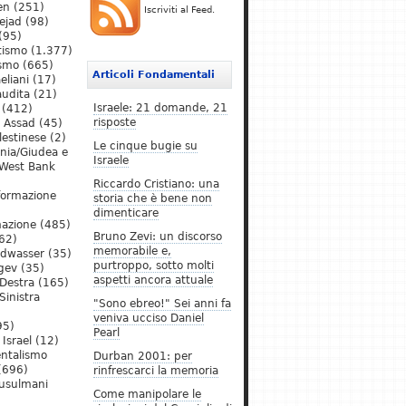
en
(251)
Iscriviti al Feed.
ejad
(98)
(95)
tismo
(1.377)
ismo
(665)
Articoli Fondamentali
eliani
(17)
audita
(21)
Israele: 21 domande, 21
(412)
risposte
l Assad
(45)
lestinese
(2)
Le cinque bugie su
ania/Giudea e
Israele
West Bank
Riccardo Cristiano: una
formazione
storia che è bene non
dimenticare
mazione
(485)
Bruno Zevi: un discorso
62)
memorabile e,
ldwasser
(35)
purtroppo, sotto molti
gev
(35)
aspetti ancora attuale
Destra
(165)
Sinistra
"Sono ebreo!" Sei anni fa
veniva ucciso Daniel
95)
Pearl
Israel
(12)
ntalismo
Durban 2001: per
(696)
rinfrescarci la memoria
Musulmani
Come manipolare le