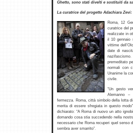
Ghetto, sono stati divelti e sostituiti da 
La curatrice del progetto Adachiara Zevi
Roma, 12 Genn
curatrice del 
realizzate in o
il 10 gennaio 
vittime dell’Ol
date di nascit
nazifascismo. 
premeditato pe
normali con cu
Unanime la con
civile.
“Un gesto ve
Alemanno – S
fermezza. Roma, città simbolo della lotta di 
merita di essere sfregiata in questo modo”.
dichiarato: “A Roma di nuovo un atto ignob
domando cosa stia succedendo nella nostra ci
necessario che Roma recuperi quel senso di 
sembra aver smarrito”.