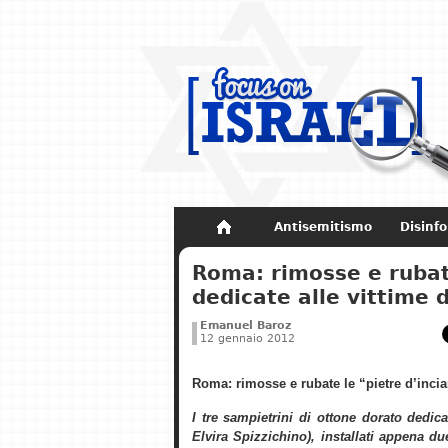
Antisemitismo
Disinf
Non dimenticare
Storia di Israel
Roma: rimosse e rubat
dedicate alle vittime 
Emanuel Baroz
12 gennaio 2012
Roma: rimosse e rubate le “pietre d’incia
I tre sampietrini di ottone dorato dedicat
Elvira Spizzichino), installati appena du