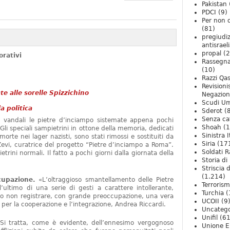
Pakistan
PDCI
(9)
Per non 
(81)
pregiudiz
antisrael
propal
(2
rativi
Rassegn
(10)
Razzi Qa
Revision
te alle sorelle Spizzichino
Negazio
Scudi U
 politica
Sderot
(8
Senza ca
vandali le pietre d’inciampo sistemate appena pochi
Shoah
(1
. Gli speciali sampietrini in ottone della memoria, dedicati
Sinistra I
 morte nei lager nazisti, sono stati rimossi e sostituiti da
Siria
(17
Zevi, curatrice del progetto “Pietre d’inciampo a Roma”.
Soldati R
trini normali. Il fatto a pochi giorni dalla giornata della
Storia di 
Striscia 
(1.214)
cupazione.
«L’oltraggioso smantellamento delle Pietre
Terroris
ultimo di una serie di gesti a carattere intollerante,
Turchia
(
amo non registrare, con grande preoccupazione, una vera
UCOII
(9
o per la cooperazione e l’integrazione, Andrea Riccardi.
Uncatego
Unifil
(61
i tratta, come è evidente, dell’ennesimo vergognoso
Unione E