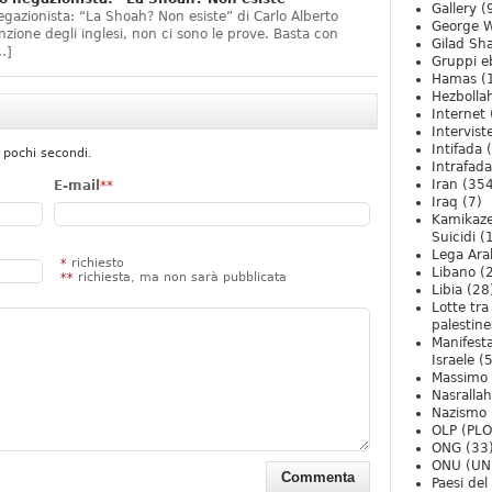
Gallery
(
egazionista: “La Shoah? Non esiste” di Carlo Alberto
George W
ione degli inglesi, non ci sono le prove. Basta con
Gilad Sha
…]
Gruppi eb
Hamas
(
Hezbolla
Internet
Intervist
Intifada
(
 pochi secondi.
Intrafada
Iran
(354
E-mail
**
Iraq
(7)
Kamikaze
Suicidi
(
Lega Ara
*
richiesto
Libano
(
**
richiesta, ma non sarà pubblicata
Libia
(28
Lotte tra
palestine
Manifesta
Israele
(5
Massimo
Nasrallah
Nazismo
OLP (PLO
ONG
(33
ONU (UN
Paesi de