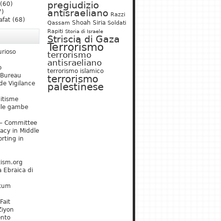
pregiudizio
(60)
antisraeliano
7)
Razzi
afat
(68)
Shoah
Siria
Qassam
Soldati
Rapiti
Storia di Israele
Striscia di Gaza
Terrorismo
urioso
terrorismo
antisraeliano
o
terrorismo islamico
 Bureau
terrorismo
de Vigilance
palestinese
mitisme
lle gambe
– Committee
acy in Middle
rting in
tism.org
 Ebraica di
kum
Fait
Ziyon
ento