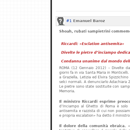
#1
Emanuel Baroz
Shoah, rubati sampietrini commemo
Riccardi: «Esclation antisemita»
Divelte le pietre d’inciampo dedica
Condanna unanime dal mondo della
ROMA (12 Gennaio 2012) – Divelte da 
giorni fa in via Santa Maria in Monticelli
a Graziella, Letizia ed Elvira Spizzichino
selci normali. A denunciarlo Adachiara 
Le pietre sono state sostituite con sampie
Memoria.
Il ministro Riccardi esprime preoc
d’Inciampo al Ghetto di Roma è solo l’
antisemita e razzista di cui non possi
e propria escalation» ha detto il ministr
Il dolore della comunità ebraica.
«S