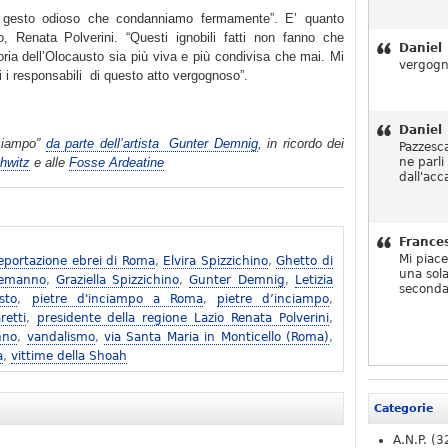
n gesto odioso che condanniamo fermamente”. E’ quanto
o, Renata Polverini. “Questi ignobili fatti non fanno che
Daniel
ria dell’Olocausto sia più viva e più condivisa che mai. Mi
vergogn
 i responsabili di questo atto vergognoso”.
Daniel
inciampo”
da parte dell’artista Gunter Demnig
, in ricordo dei
Pazzesc
hwitz
e alle
Fosse Ardeatine
ne parli
dall'acc
France
Mi piac
eportazione ebrei di Roma
,
Elvira Spizzichino
,
Ghetto di
una sola
lemanno
,
Graziella Spizzichino
,
Gunter Demnig
,
Letizia
seconda
sto
,
pietre d'inciampo a Roma
,
pietre d’inciampo
,
retti
,
presidente della regione Lazio Renata Polverini
,
nno
,
vandalismo
,
via Santa Maria in Monticello (Roma)
,
à
,
vittime della Shoah
Categorie
A.N.P.
(3