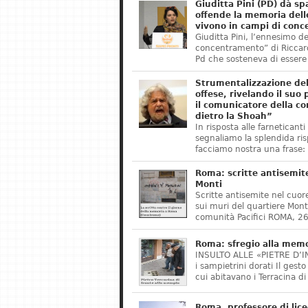
Giuditta Pini (PD) dà s
offende la memoria delle
vivono in campi di con
Giuditta Pini, l’ennesimo del
concentramento” di Riccard
Pd che sosteneva di essere
Strumentalizzazione dell
offese, rivelando il suo
il comunicatore della c
dietro la Shoah”
In risposta alle farneticant
segnaliamo la splendida ri
facciamo nostra una frase
Roma: scritte antisemit
Monti
Scritte antisemite nel cuo
sui muri del quartiere Monti
comunità Pacifici ROMA, 2
Roma: sfregio alla memo
INSULTO ALLE «PIETRE D’INC
i sampietrini dorati Il gesto
cui abitavano i Terracina di
Roma, professore di lic