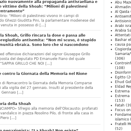
pazio nuovamente alla propaganda antisraeliana e
Abu Maz
 vittime della Shoah: “Milioni di palestinesi
Ahmadin
centramento”
Al Qaida
irio: “Milioni di palestinesi vivono in campi di
Antisemi
o Ghezzi Giuditta Pini, la parlamentare modenese del
Antision
 venuta in possesso di […]
Arabi isra
Arabia S
Attentati
a Shoah, Grillo rincara la dose e passa alle
Bashar e
 pregiudizio antisemita: “Non mi scuso, è stupido
causa pa
omunità ebraica. Sono loro che si nascondono
Cisgiord
Samaria/
i ed offensive dichiarazioni del signor Giuseppe Grillo
(306)
sposta del deputato PD Emanuele Fiano del quale
Controin
: “SAPPIA GRILLO CHE NOI […]
(108)
Disinfor
e contro la Giornata della Memoria nel Rione
Egitto
(2
Ehud Go
re di Romacontro la Giornata della Memoria Comparse
Eldad Re
 alla vigilia del 27 gennaio. Insulti al presidente della
Estrema 
6 Gennaio […]
Estrema 
(153)
ria della Shoah
Fatah
(3
IAMPO» Sfregio alla memoria dell’Olocausto: profanati
Focus on 
 vandalico in piazza Rosolino Pilo, di fronte alla casa in
Fondame
 Piero […]
islamico
Fratelli 
(52)
eo negazionista: “La Shoah? Non esiste”