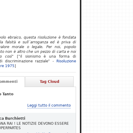
polo ebraico, questa risoluzione è fondata
lla falsità e sull´arroganza ed è priva di
alore morale o legale. Per noi, popolo
to non è altro che un pezzo di carta e noi
o così"
["il sionismo è una forma di
i discriminazione razziale" -
Risoluzione
re 1975
]
Commenti
Tag Cloud
o Tanto
Leggi tutto il commento
ca Burchietti
NA RAI ! LE NOTIZIE DEVONO ESSERE
UPERPARTES