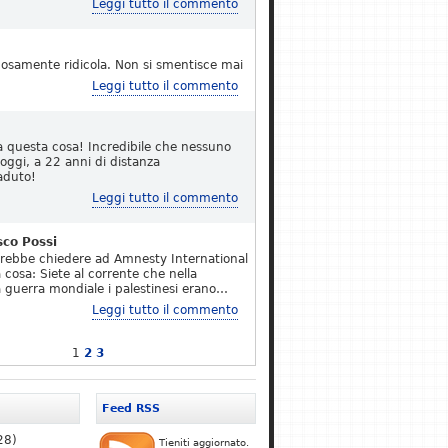
Leggi tutto il commento
osamente ridicola. Non si smentisce mai
Leggi tutto il commento
a questa cosa! Incredibile che nessuno
 oggi, a 22 anni di distanza
aduto!
Leggi tutto il commento
sco Possi
erebbe chiedere ad Amnesty International
 cosa: Siete al corrente che nella
 guerra mondiale i palestinesi erano…
Leggi tutto il commento
1
2
3
Feed RSS
28)
Tieniti aggiornato.