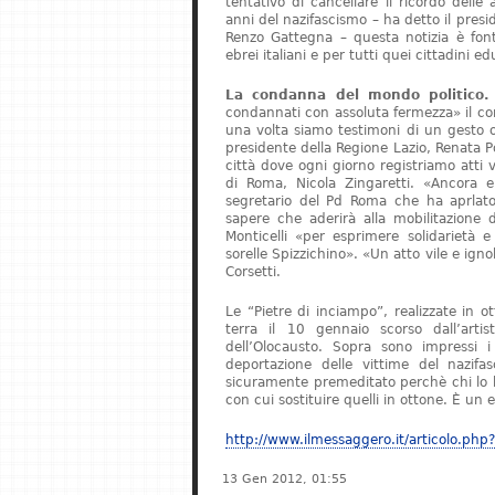
tentativo di cancellare il ricordo delle 
anni del nazifascismo – ha detto il presi
Renzo Gattegna – questa notizia è font
ebrei italiani e per tutti quei cittadini e
La condanna del mondo politico.
condannati con assoluta fermezza» il 
una volta siamo testimoni di un gest
presidente della Regione Lazio, Renata 
città dove ogni giorno registriamo atti vi
di Roma, Nicola Zingaretti. «Ancora e
segretario del Pd Roma che ha aprlato d
sapere che aderirà alla mobilitazione 
Monticelli «per esprimere solidarietà 
sorelle Spizzichino». «Un atto vile e ign
Corsetti.
Le “Pietre di inciampo”, realizzate in 
terra il 10 gennaio scorso dall’arti
dell’Olocausto. Sopra sono impressi 
deportazione delle vittime del nazifa
sicuramente premeditato perchè chi lo 
con cui sostituire quelli in ottone. È un e
http://www.ilmessaggero.it/articolo
13 Gen 2012, 01:55