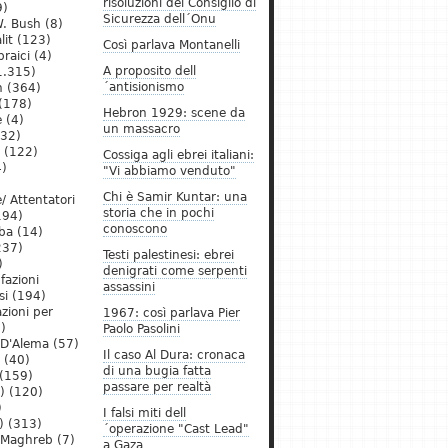
risoluzioni del Consiglio di
9)
Sicurezza dell´Onu
. Bush
(8)
lit
(123)
Così parlava Montanelli
raici
(4)
A proposito dell
1.315)
´antisionismo
h
(364)
(178)
Hebron 1929: scene da
e
(4)
un massacro
32)
(122)
Cossiga agli ebrei italiani:
)
"Vi abbiamo venduto"
Chi è Samir Kuntar: una
/ Attentatori
storia che in pochi
194)
conoscono
ba
(14)
237)
Testi palestinesi: ebrei
)
denigrati come serpenti
 fazioni
assassini
si
(194)
zioni per
1967: così parlava Pier
)
Paolo Pasolini
 D'Alema
(57)
Il caso Al Dura: cronaca
(40)
di una bugia fatta
(159)
passare per realtà
)
(120)
)
I falsi miti dell
)
(313)
´operazione "Cast Lead"
l Maghreb
(7)
a Gaza