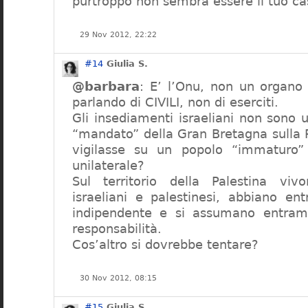
purtroppo non sembra essere il tuo ca
29 Nov 2012, 22:22
#14
Giulia S.
@barbara
: E’ l’Onu, non un organo 
parlando di CIVILI, non di eserciti.
Gli insediamenti israeliani non sono u
“mandato” della Gran Bretagna sulla 
vigilasse su un popolo “immaturo
unilaterale?
Sul territorio della Palestina viv
israeliani e palestinesi, abbiano en
indipendente e si assumano entra
responsabilità.
Cos’altro si dovrebbe tentare?
30 Nov 2012, 08:15
#15
Giulia S.