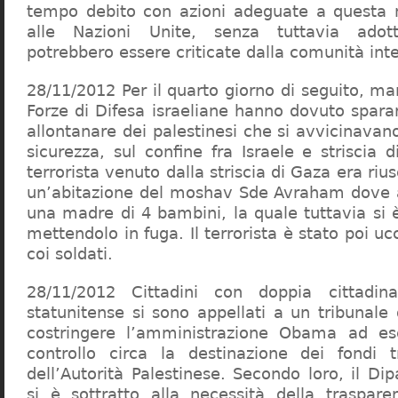
tempo debito con azioni adeguate a questa 
alle Nazioni Unite, senza tuttavia ado
potrebbero essere criticate dalla comunità int
28/11/2012 Per il quarto giorno di seguito, mart
Forze di Difesa israeliane hanno dovuto sparar
allontanare dei palestinesi che si avvicinavano
sicurezza, sul confine fra Israele e striscia
terrorista venuto dalla striscia di Gaza era riu
un’abitazione del moshav Sde Avraham dove a
una madre di 4 bambini, la quale tuttavia si 
mettendolo in fuga. Il terrorista è stato poi uc
coi soldati.
28/11/2012 Cittadini con doppia cittadin
statunitense si sono appellati a un tribunale
costringere l’amministrazione Obama ad es
controllo circa la destinazione dei fondi t
dell’Autorità Palestinese. Secondo loro, il Di
si è sottratto alla necessità della traspare