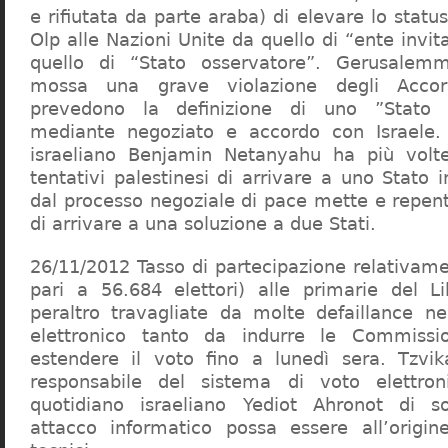
e rifiutata da parte araba) di elevare lo statu
Olp alle Nazioni Unite da quello di “ente inv
quello di “Stato osservatore”. Gerusalem
mossa una grave violazione degli Accor
prevedono la definizione di uno ”Stato p
mediante negoziato e accordo con Israele. 
israeliano Benjamin Netanyahu ha più volt
tentativi palestinesi di arrivare a uno Stato
dal processo negoziale di pace mette e repenta
di arrivare a una soluzione a due Stati.
26/11/2012 Tasso di partecipazione relativam
pari a 56.684 elettori) alle primarie del L
peraltro travagliate da molte defaillance n
elettronico tanto da indurre le Commissi
estendere il voto fino a lunedì sera. Tzvik
responsabile del sistema di voto elettro
quotidiano israeliano Yediot Ahronot di 
attacco informatico possa essere all’origin