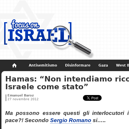
Antisemitismo
Disinformare
Gaza
West 
Hamas: “Non intendiamo ric
Non dimenticare
Storia di Israele
Israele come stato”
Emanuel Baroz
27 novembre 2012
Ma possono essere questi gli interlocutori 
pace?!
Secondo
Sergio Romano
si…..