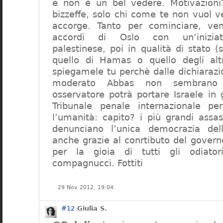
e non è un bel vedere. Motivazion
bizzeffe, solo chi come te non vuol 
accorge. Tanto per cominciare, ven
accordi di Oslo con un’iniziati
palestinese, poi in qualità di stato 
quello di Hamas o quello degli altr
spiegamele tu perchè dalle dichiarazi
moderato Abbas non sembrano c
osservatore potrà portare Israele in g
Tribunale penale internazionale pe
l’umanità: capito? i più grandi assass
denunciano l’unica democrazia del
anche grazie al conrtibuto del gover
per la gioia di tutti gli odiatori
compagnucci. Fottiti
29 Nov 2012, 19:04
#12
Giulia S.