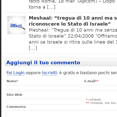
fatto Roma, 18 mar. (Apcom) – Dopo u
torna a […]
Meshaal: “tregua di 10 anni ma 
riconoscere lo Stato di Israele”
Meshaal: “Tregua di 10 anni ma senza
Stato di Israele” 22/04/2008 “Offriam
anni se Israele si ritira sulle linee del
[…]
Aggiungi il tuo commento
Fai Login
oppure
Iscriviti
: è gratis e bastano pochi se
Nome
*
E-mail
**
Sito Web
*
richiesto
**
richiesta, ma non 
Commento