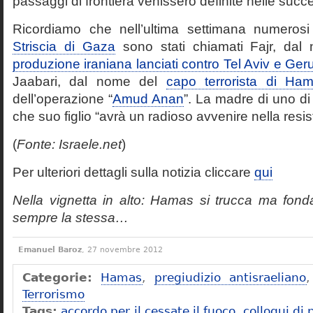
passaggi di frontiera venissero definite nelle succ
Ricordiamo che nell’ultima settimana numeros
Striscia di Gaza
sono stati chiamati Fajr, da
produzione iraniana lanciati contro Tel Aviv e G
Jaabari, dal nome del
capo terrorista di Ha
dell’operazione “
Amud Anan
”. La madre di uno di
che suo figlio “avrà un radioso avvenire nella resi
(
Fonte: Israele.net
)
Per ulteriori dettagli sulla notizia cliccare
qui
Nella vignetta in alto: Hamas si trucca ma fon
sempre la stessa…
Emanuel Baroz
, 27 novembre 2012
Categorie:
Hamas
,
pregiudizio antisraeliano
Terrorismo
Tags:
accordo per il cessate il fuoco
,
colloqui di 