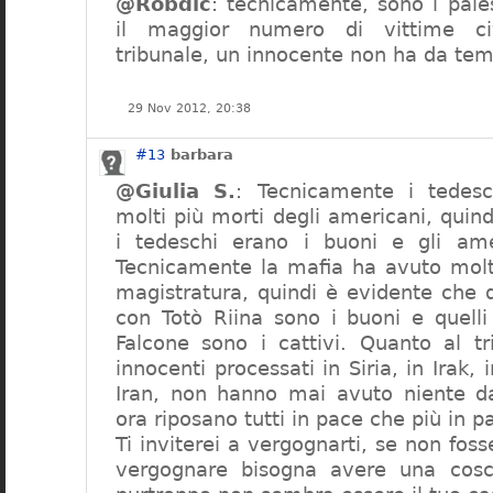
@Robdic
: tecnicamente, sono i pale
il maggior numero di vittime civ
tribunale, un innocente non ha da tem
29 Nov 2012, 20:38
#13
barbara
@Giulia S.
: Tecnicamente i tedes
molti più morti degli americani, quin
i tedeschi erano i buoni e gli amer
Tecnicamente la mafia ha avuto molti
magistratura, quindi è evidente che 
con Totò Riina sono i buoni e quell
Falcone sono i cattivi. Quanto al tri
innocenti processati in Siria, in Irak, 
Iran, non hanno mai avuto niente da
ora riposano tutti in pace che più in p
Ti inviterei a vergognarti, se non foss
vergognare bisogna avere una cosc