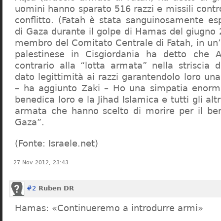
uomini hanno sparato 516 razzi e missili contro
conflitto. (Fatah è stata sanguinosamente esp
di Gaza durante il golpe di Hamas del giugno 
membro del Comitato Centrale di Fatah, in un’
palestinese in Cisgiordania ha detto che
contrario alla “lotta armata” nella striscia
dato legittimità ai razzi garantendolo loro una
– ha aggiunto Zaki – Ho una simpatia enor
benedica loro e la Jihad Islamica e tutti gli altr
armata che hanno scelto di morire per il bene
Gaza”.
(Fonte: Israele.net)
27 Nov 2012, 23:43
#2
Ruben DR
Hamas: «Continueremo a introdurre armi»