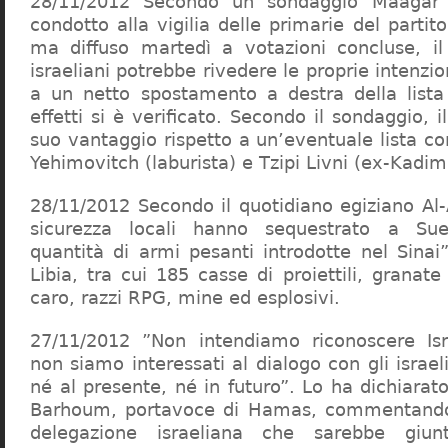
28/11/2012 Secondo un sondaggio Maagar
condotto alla vigilia delle primarie del partit
ma diffuso martedì a votazioni concluse, il
israeliani potrebbe rivedere le proprie intenzio
a un netto spostamento a destra della lista
effetti si è verificato. Secondo il sondaggio, i
suo vantaggio rispetto a un’eventuale lista c
Yehimovitch (laburista) e Tzipi Livni (ex-Kadim
28/11/2012 Secondo il quotidiano egiziano Al-
sicurezza locali hanno sequestrato a Su
quantità di armi pesanti introdotte nel Sinai
Libia, tra cui 185 casse di proiettili, granate
caro, razzi RPG, mine ed esplosivi.
27/11/2012 ”Non intendiamo riconoscere Is
non siamo interessati al dialogo con gli israel
né al presente, né in futuro”. Lo ha dichiarat
Barhoum, portavoce di Hamas, commentando 
delegazione israeliana che sarebbe giu