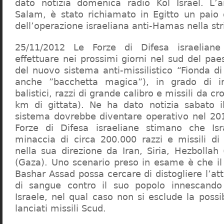
dato notizia domenica radio Kol Israel. L’a
Salam, è stato richiamato in Egitto un paio d
dell’operazione israeliana anti-Hamas nella str
25/11/2012 Le Forze di Difesa israeliane
effettuare nei prossimi giorni nel sud del pae
del nuovo sistema anti-missilistico “Fionda d
anche ”bacchetta magica”), in grado di int
balistici, razzi di grande calibro e missili da c
km di gittata). Ne ha dato notizia sabato i
sistema dovrebbe diventare operativo nel 20
Forze di Difesa israeliane stimano che Isr
minaccia di circa 200.000 razzi e missili di 
nella sua direzione da Iran, Siria, Hezbolla
(Gaza). Uno scenario preso in esame è che il 
Bashar Assad possa cercare di distogliere l’a
di sangue contro il suo popolo innescand
Israele, nel qual caso non si esclude la poss
lanciati missili Scud.