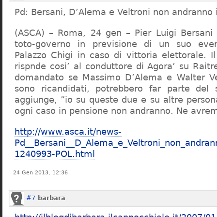
Pd: Bersani, D’Alema e Veltroni non andranno 
(ASCA) – Roma, 24 gen – Pier Luigi Bersani si
toto-governo in previsione di un suo eve
Palazzo Chigi in caso di vittoria elettorale. I
rispnde cosi’ al conduttore di Agora’ su Rait
domandato se Massimo D’Alema e Walter Vel
sono ricandidati, potrebbero far parte del
aggiunge, ”io su queste due e su altre person
ogni caso in pensione non andranno. Ne avrem
http://www.asca.it/news-
Pd__Bersani__D_Alema_e_Veltroni_non_andran
1240993-POL.html
24 Gen 2013, 12:36
#7
barbara