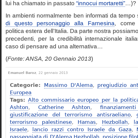
lui ha chiamato in passato
“innocui mortaretti”
…)?
In ambienti normalmente ben informati da tempo s
di questo personaggio alla Farnesina
, come 
politica estera dell’Italia. Da parte nostra possiamo 
precedenti, per la credibilità internazionale ital
caso di pensare ad una alternativa…
(
Fonte: ANSA, 20 Gennaio 2013
)
Emanuel Baroz
, 22 gennaio 2013
Categorie:
Massimo D'Alema
,
pregiudizio ant
Europea
Tags:
Alto commissario europeo per la politic
Ashton
,
Catherine Ashton
,
finanziament
giustificazione del terrorismo antisraeliano
,
terrorismo palestinese
,
Hamas
,
Hezbollah
,
l
Israele
,
lancio razzi contro Israele da Gaza
,
passeggiata di D'Alema Hezbollah
,
posizione fi