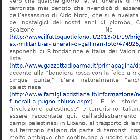
vero che qualche giorno fa, al funerale di Pro
terrorista mai pentito che rivendicò di esser
dell’assassinio di Aldo Moro, che si è rivelat
dei nostalgici dei nostri anni di piombo, C
Scalzone, N
(
http://www.ilfattoquotidiano.it/2013/01/19/brig
ex-militanti-ai-funerali-di-gallinari-foto/474925
esponenti di Rifondazione e Italia dei Valori 
lista Ing
(
http://www.gazzettadiparma.it/primapagina/de
accanto alla “bandiera rossa con la falce a mar
cinque punte,” c’era naturalmente “anc
palestinese”
(
http://www.famigliacristiana.it/informazione/ne
funerali-a-pugno-chiuso.aspx
). E le storie 
“rivoluzione palestinese” e terrorismo italia
essere raccontate qui, dall’addestramento d
campi palestinesi in Libano, al trasporto di lan
sul territorio italiano da parte di terroristi nos
molto ambigue che continuano a uscire sulla 