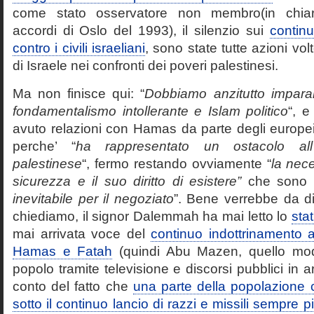
come stato osservatore non membro(in chiara
accordi di Oslo del 1993), il silenzio sui
continui
contro i civili israeliani
, sono state tutte azioni vol
di Israele nei confronti dei poveri palestinesi.
Ma non finisce qui: “
Dobbiamo anzitutto imparar
fondamentalismo intollerante e Islam politico
“, e
avuto relazioni con Hamas da parte degli europei 
perche’ “
ha rappresentato un ostacolo all
palestinese
“, fermo restando ovviamente “
la nece
sicurezza e il suo diritto di esistere”
che sono
“
inevitabile per il negoziato
”. Bene verrebbe da di
chiediamo, il signor Dalemmah ha mai letto lo
sta
mai arrivata voce del
continuo indottrinamento al
Hamas e Fatah
(quindi Abu Mazen, quello mod
popolo tramite televisione e discorsi pubblici in 
conto del fatto che
una parte della popolazione ci
sotto il continuo lancio di razzi e missili sempre p