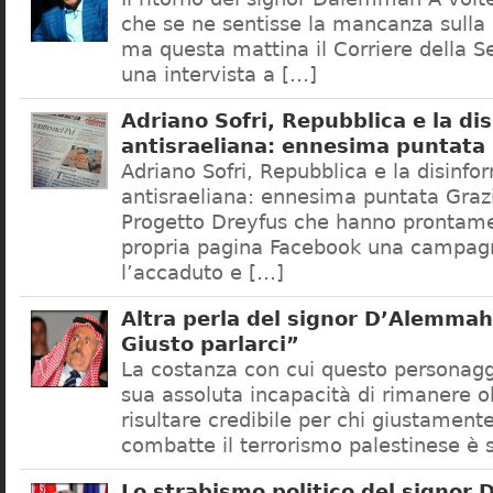
che se ne sentisse la mancanza sulla 
ma questa mattina il Corriere della S
una intervista a […]
Adriano Sofri, Repubblica e la di
antisraeliana: ennesima puntata
Adriano Sofri, Repubblica e la disinf
antisraeliana: ennesima puntata Grazi
Progetto Dreyfus che hanno prontamen
propria pagina Facebook una campagn
l’accaduto e […]
Altra perla del signor D’Alemma
Giusto parlarci”
La costanza con cui questo personaggi
sua assoluta incapacità di rimanere ob
risultare credibile per chi giustamen
combatte il terrorismo palestinese è
Lo strabismo politico del signor