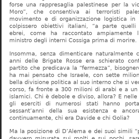
forse una rappresaglia palestinese per la vi
Moro”, che consentiva ai terroristi pales
movimento e di organizzazione logistica in 
colpissero obiettivi italiani, “a parte quelli 
ebrei, come ha raccontato ampiamente l
ministro degli interni Cossiga prima di morire.
Insomma, senza dimenticare naturalmente 
anni delle Brigate Rosse era schierato cont
partito che predicava la “fermezza”, bisogner
ha mai pensato che Israele, con sette milion
bella divisione politica al suo interno che si ve
corso, fa fronte a 300 milioni di arabi e a un 
islamici. Chi è debole e diviso, allora? E nell
gli eserciti di numerosi stati hanno port
sessant’anni della sua esistenza e ancor
continuamente, chi era Davide e chi Golia?
Ma la posizione di D’Alema e dei suoi simili “
davvero misurata sui molti e sui pochi, sar