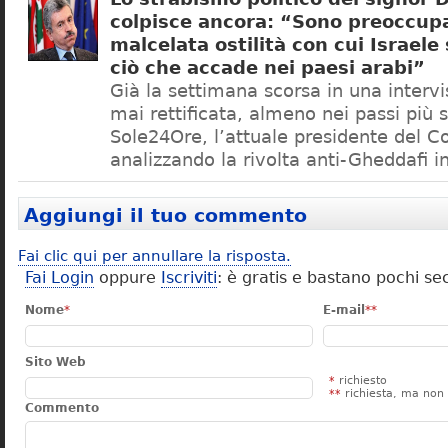
colpisce ancora: “Sono preoccupa
malcelata ostilità con cui Israel
ciò che accade nei paesi arabi”
Già la settimana scorsa in una intervis
mai rettificata, almeno nei passi più 
Sole24Ore, l’attuale presidente del Cop
analizzando la rivolta anti-Gheddafi i
Aggiungi il tuo commento
Fai clic qui per annullare la risposta.
Fai Login
oppure
Iscriviti
: è gratis e bastano pochi se
Nome
*
E-mail
**
Sito Web
*
richiesto
**
richiesta, ma non 
Commento