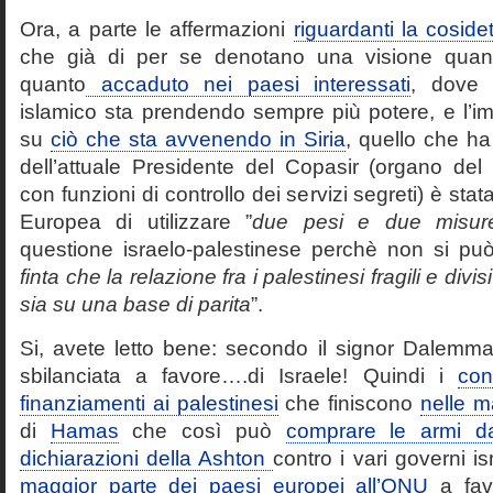
Ora, a parte le affermazioni
riguardanti la cosid
che già di per se denotano una visione quan
quanto
accaduto nei paesi interessati
, dove 
islamico sta prendendo sempre più potere, e l’im
su
ciò che sta avvenendo in Siria
, quello che ha
dell’attuale Presidente del Copasir (organo del 
con funzioni di controllo dei servizi segreti) è stat
Europea di utilizzare ”
due pesi e due misur
questione israelo-palestinese perchè non si può
finta che la relazione fra i palestinesi fragili e divisi
sia su una base di parita
”.
Si, avete letto bene: secondo il signor Dalemm
sbilanciata a favore….di Israele! Quindi i
con
finanziamenti ai palestinesi
che finiscono
nelle 
di
Hamas
che così può
comprare le armi dal
dichiarazioni della Ashton
contro i vari governi isr
maggior parte dei paesi europei all’ONU
a favo