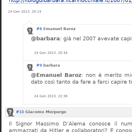
http://ilblogdibarbara.ilcannocchiale.it/200
24 Gen 2013, 20:14
#8
Emanuel Baroz
@barbara
: già nel 2007 avevate capi
24 Gen 2013, 20:34
#9
barbara
@Emanuel Baroz
: non è merito mio
dato così tanto da fare a farci capire t
24 Gen 2013, 22:38
#10
Giacomo Morpurgo
Il Signor Massimo D’Alema conosce il numer
ammazzati da Hitler e collaboratori? E conos