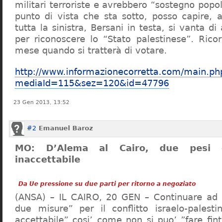
militari terroriste e avrebbero “sostegno popol
punto di vista che sta sotto, posso capire, a
tutta la sinistra, Bersani in testa, si vanta di
per riconoscere lo “Stato palestinese”. Ric
mese quando si tratterà di votare.
http://www.informazionecorretta.com/main.ph
mediaId=115&sez=120&id=47796
23 Gen 2013, 13:52
#2
Emanuel Baroz
MO: D’Alema al Cairo, due pesi
inaccettabile
Da Ue pressione su due parti per ritorno a negoziato
(ANSA) – IL CAIRO, 20 GEN – Continuare ad 
due misure” per il conflitto israelo-palest
accettabile” cosi’ come non si puo’ ”fare fin