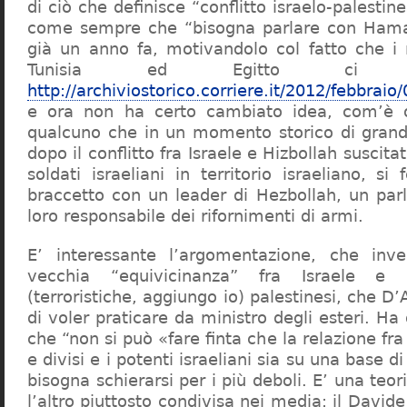
di ciò che definisce “conflitto israelo-palestin
come sempre che “bisogna parlare con Hama
già un anno fa, motivandolo col fatto che i r
Tunisia ed Egitto ci 
http://archiviostorico.corriere.it/2012/febb
e ora non ha certo cambiato idea, com’è 
qualcuno che in un momento storico di grand
dopo il conflitto fra Israele e Hizbollah suscit
soldati israeliani in territorio israeliano, si
braccetto con un leader di Hezbollah, un par
loro responsabile dei rifornimenti di armi.
E’ interessante l’argomentazione, che in
vecchia “equivicinanza” fra Israele e l
(terroristiche, aggiungo io) palestinesi, che 
di voler praticare da ministro degli esteri. Ha
che “non si può «fare finta che la relazione fra i
e divisi e i potenti israeliani sia su una base 
bisogna schierarsi per i più deboli. E’ una teor
l’altro piuttosto condivisa nei media: il Davide