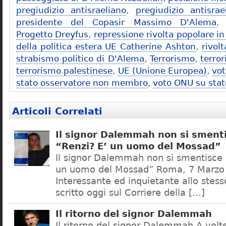
pregiudizio antisraeliano
,
pregiudizio antisra
presidente del Copasir Massimo D'Alema
Progetto Dreyfus
,
repressione rivolta popolare in 
della politica estera UE Catherine Ashton
,
rivol
strabismo politico di D'Alema
,
Terrorismo
,
terro
terrorismo palestinese
,
UE (Unione Europea)
,
vot
stato osservatore non membro
,
voto ONU su stat
Articoli Correlati
Il signor Dalemmah non si sment
“Renzi? E’ un uomo del Mossad”
Il signor Dalemmah non si smentisce 
un uomo del Mossad” Roma, 7 Marzo
Interessante ed inquietante allo ste
scritto oggi sul Corriere della […]
Il ritorno del signor Dalemmah
Il ritorno del signor Dalemmah A volt