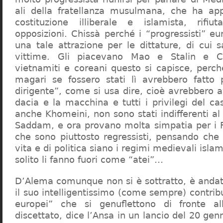
ali della fratellanza musulmana, che ha a
costituzione illiberale e islamista, rifi
opposizioni. Chissà perché i “progressisti” e
una tale attrazione per le dittature, di cui 
vittime. Gli piacevano Mao e Stalin e C
vietnamiti e coreani questo si capisce, perch
magari se fossero stati lì avrebbero fatto 
dirigente”, come si usa dire, cioè avrebbero 
dacia e la macchina e tutti i privilegi del c
anche Khomeini, non sono stati indifferenti al
Saddam, e ora provano molta simpatia per i F
che sono piuttosto regressisti, pensando che 
vita e di politica siano i regimi medievali islam
solito li fanno fuori come “atei”…
D’Alema comunque non si è sottratto, è andat
il suo intelligentissimo (come sempre) contribu
europei” che si genuflettono di fronte a
discettato, dice l’Ansa in un lancio del 20 gen