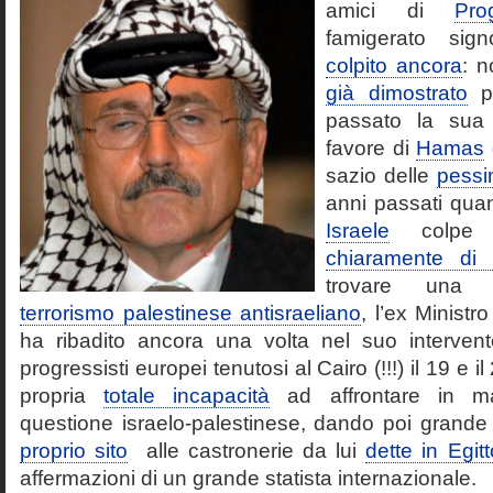
amici di
Pro
famigerato si
colpito ancora
: n
già dimostrato
pi
passato la su
favore di
Hamas
sazio delle
pessi
anni passati qu
Israele
colpe e
chiaramente di a
trovare un
terrorismo palestinese antisraeliano
, l’ex Ministro
ha ribadito ancora una volta nel suo interven
progressisti europei tenutosi al Cairo (!!!) il 19 e 
propria
totale incapacità
ad affrontare in man
questione israelo-palestinese, dando poi grande
proprio sito
alle castronerie da lui
dette in Egitt
affermazioni di un grande statista internazionale.