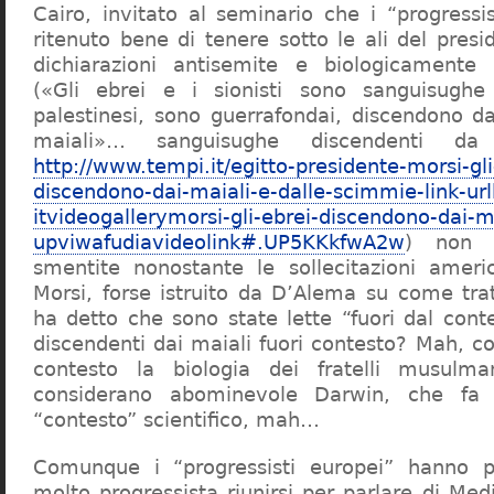
Cairo, invitato al seminario che i “progressi
ritenuto bene di tenere sotto le ali del presi
dichiarazioni antisemite e biologicamente p
(«Gli ebrei e i sionisti sono sanguisugh
palestinesi, sono guerrafondai, discendono d
maiali»… sanguisughe discendenti d
http://www.tempi.it/egitto-presidente-morsi-gli
discendono-dai-maiali-e-dalle-scimmie-link-u
itvideogallerymorsi-gli-ebrei-discendono-dai-m
upviwafudiavideolink#.UP5KKkfwA2w
) non 
smentite nonostante le sollecitazioni amer
Morsi, forse istruito da D’Alema su come tra
ha detto che sono state lette “fuori dal cont
discendenti dai maiali fuori contesto? Mah, c
contesto la biologia dei fratelli musul
considerano abominevole Darwin, che fa 
“contesto” scientifico, mah…
Comunque i “progressisti europei” hanno 
molto progressista riunirsi per parlare di Med