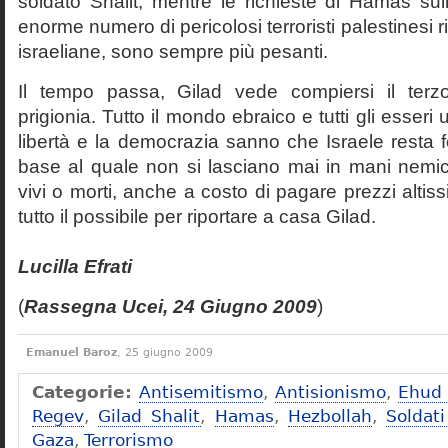
soldato Shalit, mentre le richieste di Hamas sul
enorme numero di pericolosi terroristi palestinesi ri
israeliane, sono sempre più pesanti.
Il tempo passa, Gilad vede compiersi il terz
prigionia. Tutto il mondo ebraico e tutti gli esse
libertà e la democrazia sanno che Israele resta fe
base al quale non si lasciano mai in mani nemiche
vivi o morti, anche a costo di pagare prezzi altiss
tutto il possibile per riportare a casa Gilad.
Lucilla Efrati
(
Rassegna Ucei, 24 Giugno 2009
)
Emanuel Baroz
, 25 giugno 2009
Categorie:
Antisemitismo
,
Antisionismo
,
Ehud 
Regev
,
Gilad Shalit
,
Hamas
,
Hezbollah
,
Soldati
Gaza
,
Terrorismo