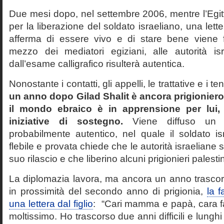
Due mesi dopo, nel settembre 2006, mentre l’Egit
per la liberazione del soldato israeliano, una lett
afferma di essere vivo e di stare bene viene f
mezzo dei mediatori egiziani, alle autorità isr
dall’esame calligrafico risulterà autentica.
Nonostante i contatti, gli appelli, le trattative e i t
un anno dopo Gilad Shalit è ancora prigioniero
il mondo ebraico è in apprensione per lui, 
iniziative di sostegno.
Viene diffuso un 
probabilmente autentico, nel quale il soldato is
flebile e provata chiede che le autorità israeliane s
suo rilascio e che liberino alcuni prigionieri palesti
La diplomazia lavora, ma ancora un anno trascorr
in prossimità del secondo anno di prigionia,
la f
una lettera dal figlio
: “Cari mamma e papà, cara f
moltissimo. Ho trascorso due anni difficili e lung