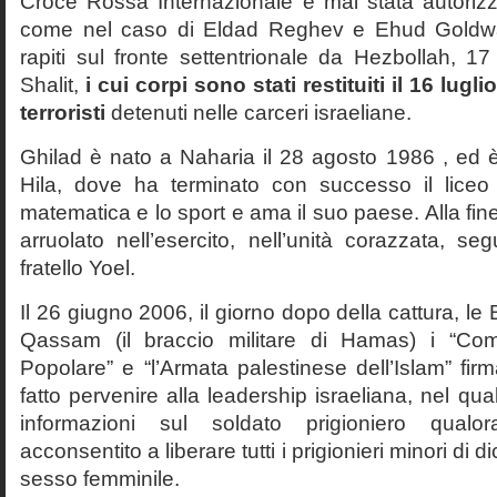
Croce Rossa Internazionale è mai stata autorizza
come nel caso di Eldad Reghev e Ehud Goldwas
rapiti sul fronte settentrionale da Hezbollah, 1
Shalit,
i cui corpi sono stati restituiti il 16 lug
terroristi
detenuti nelle carceri israeliane.
Ghilad è nato a Naharia il 28 agosto 1986 , ed è
Hila, dove ha terminato con successo il liceo 
matematica e lo sport e ama il suo paese. Alla fine
arruolato nell’esercito, nell’unità corazzata, s
fratello Yoel.
Il 26 giugno 2006, il giorno dopo della cattura, le 
Qassam (il braccio militare di Hamas) i “Comi
Popolare” e “l’Armata palestinese dell’Islam” fi
fatto pervenire alla leadership israeliana, nel qua
informazioni sul soldato prigioniero qualo
acconsentito a liberare tutti i prigionieri minori di di
sesso femminile.