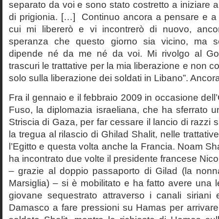
separato da voi e sono stato costretto a iniziare a
di prigionia. […] Continuo ancora a pensare e a 
cui mi libererò e vi incontrerò di nuovo, anc
speranza che questo giorno sia vicino, ma 
dipende né da me né da voi. Mi rivolgo al Go
trascuri le trattative per la mia liberazione e non con
solo sulla liberazione dei soldati in Libano”. Ancor
Fra il gennaio e il febbraio 2009 in occasione de
Fuso, la diplomazia israeliana, che ha sferrato un
Striscia di Gaza, per far cessare il lancio di razzi 
la tregua al rilascio di Ghilad Shalit, nelle trattat
l’Egitto e questa volta anche la Francia. Noam Shali
ha incontrato due volte il presidente francese Nico
– grazie al doppio passaporto di Gilad (la nonn
Marsiglia) – si è mobilitato e ha fatto avere una le
giovane sequestrato attraverso i canali siriani 
Damasco a fare pressioni su Hamas per arrivare a