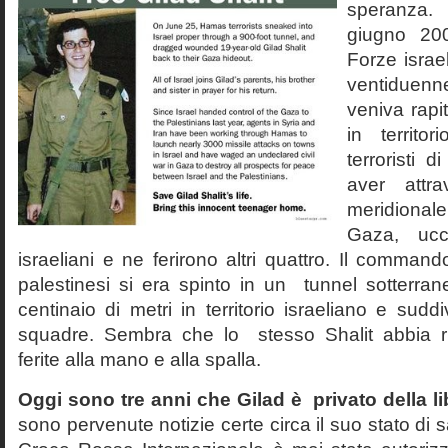
speranza.
giugno 200
Forze israe
ventiduen
veniva rap
in territo
terroristi
aver attra
meridional
Gaza, ucc
israeliani e ne ferirono altri quattro. Il comma
palestinesi si era spinto in un tunnel sotterra
centinaio di metri in territorio israeliano e sudd
squadre. Sembra che lo stesso Shalit abbia rip
ferite alla mano e alla spalla.
Oggi sono tre anni che Gilad è privato della li
sono pervenute notizie certe circa il suo stato di