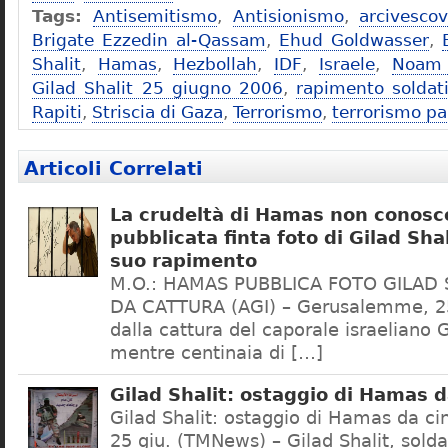
Tags:
Antisemitismo
,
Antisionismo
,
arcivesco
Brigate Ezzedin al-Qassam
,
Ehud Goldwasser
,
Shalit
,
Hamas
,
Hezbollah
,
IDF
,
Israele
,
Noam 
Gilad Shalit 25 giugno 2006
,
rapimento soldati
Rapiti
,
Striscia di Gaza
,
Terrorismo
,
terrorismo pa
Articoli Correlati
La crudeltà di Hamas non conosce
pubblicata finta foto di Gilad Shal
suo rapimento
M.O.: HAMAS PUBBLICA FOTO GILAD S
DA CATTURA (AGI) – Gerusalemme, 25 
dalla cattura del caporale israeliano G
mentre centinaia di […]
Gilad Shalit: ostaggio di Hamas 
Gilad Shalit: ostaggio di Hamas da c
25 giu. (TMNews) – Gilad Shalit, solda