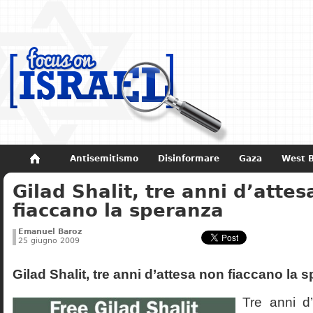
Antisemitismo
Disinformare
Gaza
West 
Gilad Shalit, tre anni d’atte
Non dimenticare
Storia di Israele
fiaccano la speranza
Emanuel Baroz
25 giugno 2009
Gilad Shalit, tre anni d’attesa non fiaccano la 
Tre anni d’