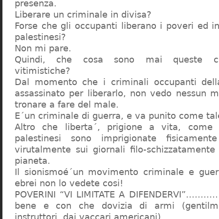
presenza.
Liberare un criminale in divisa?
Forse che gli occupanti liberano i poveri ed in
palestinesi?
Non mi pare.
Quindi, che cosa sono mai queste ch
vitimistiche?
Dal momento che i criminali occupanti dell
assassinato per liberarlo, non vedo nessun mo
tronare a fare del male.
E´un criminale di guerra, e va punito come tal
Altro che liberta´, prigione a vita, come 
palestinesi sono imprigionate fisicament
virutalmente sui giornali filo-schizzatamente
pianeta.
Il sionismoé´un movimento criminale e guer
ebrei non lo vedete cosi!
POVERINI “VI LIMITATE A DIFENDERVI”…………
bene e con che dovizia di armi (gentilme
instruttori, dai vaccari americani)