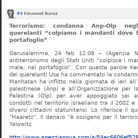
#4
Emanuel Baroz
Terrorismo: condanna Anp-Olp negl
querelanti “colpiamo i mandanti dove f
portafoglio”
Gerusalemme, 24 feb 12:08 – (Agenzia N
antiterrorismo degli Stati Uniti “colpisce i m
male, nel portafoglio”. Con queste parole Ken
dei querelanti Usa ha commentato la condanna
Manhatan ha inflitto nella giornata di ieri all
palestinese (Anp) e all’Organizzazione per la
Palestina (Olp) per aver appoggiato sei att
condotti nel territorio israeliano tra il 2002 e
diversi cittadini statunitensi. Lo riferisce il q
“Haaretz”. Il denaro “è ossigeno per il terro
Yalowitz
http://www.agenzianova.com/a/54ec6606ef52