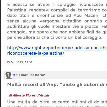
E adesso se avete il coraggio riconoscete u
Palestina, rendetevi complici del terrorismo c
dato titoli e onorificenze ad Abu Mazen, c
senza alcuna vergogna cittadino onorario di
addirittura gli vuole intestare vie e piazze. Fa
coraggio, ma spero che non abbiate figli da g
perché allora si che ci vorrà un bel coraggio.
http://www.rightsreporter.org/e-adesso-con-ch
riconoscerete-la-palestina/
25 Feb 2015, 19:31
#6
Emanuel Baroz
Multa record all’Anp: “aiutò gli autori di 
di Alberto Flores d’Arcais
Una multa da oltre seicento milioni di dollar