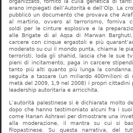
organizzato, fornito la culla genetica di tanti 
erano impiegati dell’Autorità e dell’Olp. La c
pubblicò un documento che provava che Arafat
al martirio, ovvero al terrorismo, forniva 
soldi per le cinture esplosive e la preparazi
alle Brigate di al Aqsa di Marwan Barghuti
carcere con cinque ergastoli e più quarant’a
moderato su cui il mondo punta, chiama le pia
terroristi, loda gli shahid, lascia che le sue tv
pieni di incitamento, paga in carcere stipendi a
tanto più alti quanto più lunga la condanna
seguita a tassare (un miliardo 400milioni di 
metà del 2009, 1,9 nel 2008) i propri cittadini
leadership autoritaria e arricchita.
L’autorità palestinese si è dichiarata molto d
dopo che hanno testimoniato alcuni fra i suoi
come Hanan Ashrawi per dimostrare una invet
alla moderazione, il mantra su cui si ba
filopastinese. Su questa narrativa, del tu