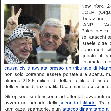
New York, 2
L’OLP (Orga
liberazione 
l’ANP (Aut
Palestinese) 
sei attacchi te
Israele oltre 
sono morti cit
questo il ve
chiamata a p
causa civile avviata presso un tribunale di Manh
non solo potranno essere portate alla sbarra, 
almeno 218,5 milioni di dollari, a titolo di risarc
delle vittime di nazionalità Usa rimaste uccise in qu
Gli episodi si riferiscono ad attentati avvenuti 
ovvero nel periodo della
seconda Intifada
. Tra q
kamikaze, sparatorie, e un
attacco dinamitardo all