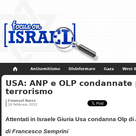
Antisemitismo
Disinformare
Gaza
West 
USA: ANP e OLP condannate 
Non dimenticare
Storia di Israele
terrorismo
Emanuel Baroz
24 febbraio 2015
Attentati in Israele Giuria Usa condanna Olp di 
di Francesco Semprini