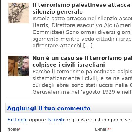
Il terrorismo palestinese attacca 
silenzio generale
Israele sotto attacco nel silenzio ass
Harris, Direttore esecutivo Ajc (Amer
Committee) Sono ormai diversi giorn
sgomento mentre vedo cittadini israel
affrontare attacchi […]
Non è un caso se il terrorismo pa
colpisce i civili israeliani
Perché il terrorismo palestinese colpi
sistematicamente i civili, e se ne van
cui degli ebrei sono stati uccisi nella 
Gerusalemme nell’agosto 1929 e nell
Aggiungi il tuo commento
Fai Login
oppure
Iscriviti
: è gratis e bastano pochi se
Nome
*
E-mail
**