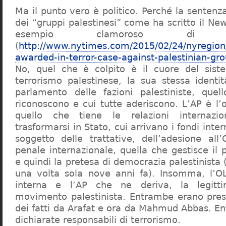
Ma il punto vero è politico. Perché la sentenz
dei “gruppi palestinesi” come ha scritto il Ne
esempio clamoroso di disi
(
http://www.nytimes.com/2015/02/24/nyregio
awarded-in-terror-case-against-palestinian-gr
No, quel che è colpito è il cuore del sist
terrorismo palestinese, la sua stessa identit
parlamento delle fazioni palestiniste, quel
riconoscono e cui tutte aderiscono. L’AP è l’
quello che tiene le relazioni internazi
trasformarsi in Stato, cui arrivano i fondi inter
soggetto delle trattative, dell’adesione al
penale internazionale, quella che gestisce il 
e quindi la pretesa di democrazia palestinista (
una volta sola nove anni fa). Insomma, l’OL
interna e l’AP che ne deriva, la legitti
movimento palestinista. Entrambe erano pre
dei fatti da Arafat e ora da Mahmud Abbas. E
dichiarate responsabili di terrorismo.