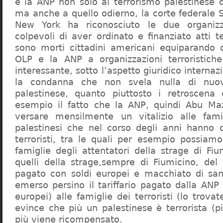
e la ANP non solo al terrorismo palestinese 
ma anche a quello odierno, la corte federale S
New York ha riconosciuto le due organizza
colpevoli di aver ordinato e finanziato atti ter
sono morti cittadini americani equiparando qu
OLP e la ANP a organizzazioni terroristich
interessante, sotto l’aspetto giuridico internaz
la condanna che non svela nulla di nuov
palestinese, quanto piuttosto i retroscen
esempio il fatto che la ANP, quindi Abu Ma
versare mensilmente un vitalizio alle famig
palestinesi che nel corso degli anni hanno 
terroristi, tra le quali per esempio possiam
famiglie degli attentatori della strage di Fi
quelli della strage,sempre di Fiumicino, del 
pagato con soldi europei e macchiato di san
emerso persino il tariffario pagato dalla ANP
europei) alle famiglie dei terroristi (lo trovat
evince che più un palestinese è terrorista 
più viene ricompensato.