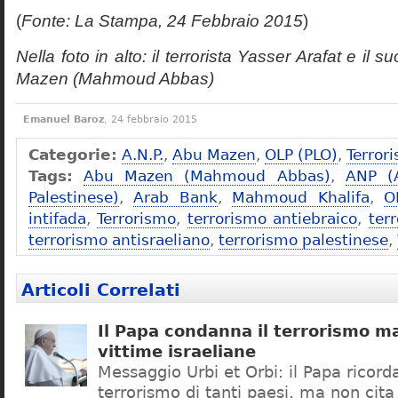
(
Fonte: La Stampa, 24 Febbraio 2015
)
Nella foto in alto: il terrorista Yasser Arafat e il
Mazen (Mahmoud Abbas)
Emanuel Baroz
, 24 febbraio 2015
Categorie:
A.N.P.
,
Abu Mazen
,
OLP (PLO)
,
Terror
Tags:
Abu Mazen (Mahmoud Abbas)
,
ANP (A
Palestinese)
,
Arab Bank
,
Mahmoud Khalifa
,
O
intifada
,
Terrorismo
,
terrorismo antiebraico
,
ter
terrorismo antisraeliano
,
terrorismo palestinese
,
Articoli Correlati
Il Papa condanna il terrorismo m
vittime israeliane
Messaggio Urbi et Orbi: il Papa ricorda
terrorismo di tanti paesi, ma non cita 