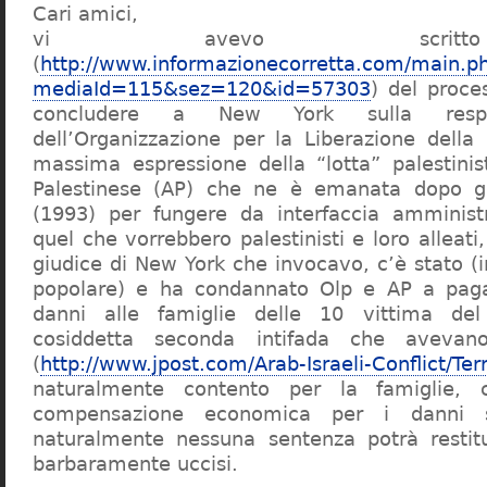
Cari amici,
vi avevo scritt
(
http://www.informazionecorretta.com/main.p
mediaId=115&sez=120&id=57303
) del proce
concludere a New York sulla respons
dell’Organizzazione per la Liberazione della 
massima espressione della “lotta” palestinist
Palestinese (AP) che ne è emanata dopo gl
(1993) per fungere da interfaccia amminist
quel che vorrebbero palestinisti e loro alleati,
giudice di New York che invocavo, c’è stato (i
popolare) e ha condannato Olp e AP a paga
danni alle famiglie delle 10 vittima del
cosiddetta seconda intifada che avevan
(
http://www.jpost.com/Arab-Israeli-Conflict/Te
naturalmente contento per la famiglie,
compensazione economica per i danni s
naturalmente nessuna sentenza potrà restitu
barbaramente uccisi.