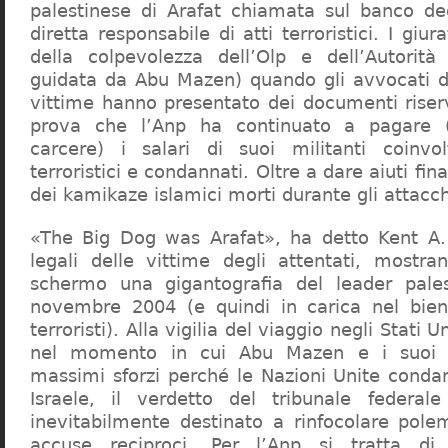
palestinese di Arafat chiamata sul banco de
diretta responsabile di atti terroristici. I giur
della colpevolezza dell’Olp e dell’Autorità
guidata da Abu Mazen) quando gli avvocati de
vittime hanno presentato dei documenti riserv
prova che l’Anp ha continuato a pagare 
carcere) i salari di suoi militanti coinvol
terroristici e condannati. Oltre a dare aiuti fina
dei kamikaze islamici morti durante gli attacch
«The Big Dog was Arafat», ha detto Kent A. 
legali delle vittime degli attentati, mostr
schermo una gigantografia del leader pale
novembre 2004 (e quindi in carica nel bienn
terroristi). Alla vigilia del viaggio negli Stati 
nel momento in cui Abu Mazen e i suoi 
massimi sforzi perché le Nazioni Unite condan
Israele, il verdetto del tribunale federa
inevitabilmente destinato a rinfocolare pol
accuse reciproci. Per l’Anp si tratta di