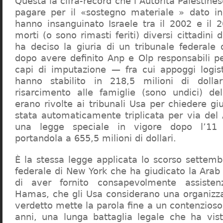
Questa la cifra-record che l’Autorità Palestine
pagare per il «sostegno materiale » dato in
hanno insanguinato Israele tra il 2002 e il 
morti (o sono rimasti feriti) diversi cittadini d
ha deciso la giuria di un tribunale federale
dopo avere definito Anp e Olp responsabili p
capi di imputazione — fra cui appoggi logist
hanno stabilito in 218,5 milioni di dollar
risarcimento alle famiglie (sono undici) de
erano rivolte ai tribunali Usa per chiedere giu
stata automaticamente triplicata per via del 
una legge speciale in vigore dopo l’11
portandola a 655,5 milioni di dollari.
È la stessa legge applicata lo scorso settemb
federale di New York che ha giudicato la Arab
di aver fornito consapevolmente assisten
Hamas, che gli Usa considerano una organizzaz
verdetto mette la parola fine a un contenzioso
anni, una lunga battaglia legale che ha vist