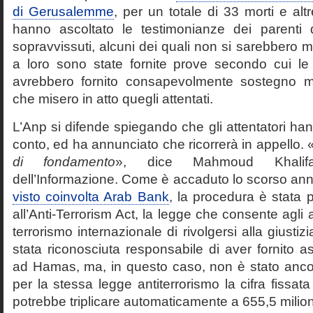
di Gerusalemme
, per un totale di 33 morti e altre
hanno ascoltato le testimonianze dei parenti d
sopravvissuti, alcuni dei quali non si sarebbero mai
a loro sono state fornite prove secondo cui le a
avrebbero fornito consapevolmente sostegno mate
che misero in atto quegli attentati.
L’Anp si difende spiegando che gli attentatori han
conto, ed ha annunciato che ricorrerà in appello. 
di fondamento
», dice Mahmoud Khalifa
dell’Informazione. Come è accaduto lo scorso ann
visto coinvolta Arab Bank
, la procedura è stata p
all’Anti-Terrorism Act, la legge che consente agli 
terrorismo internazionale di rivolgersi alla giust
stata riconosciuta responsabile di aver fornito as
ad Hamas, ma, in questo caso, non è stato ancor
per la stessa legge antiterrorismo la cifra fissata 
potrebbe triplicare automaticamente a 655,5 milioni 