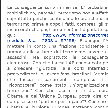
Le conseguenze sono immense. E’ probabile 
moltiplichino, perché il terrorismo non è affatt
soprattutto perché continuano le pratiche di 
terrorismo prima e dopo i fatti, compresi gli st
incarcerati che paghiamo noi (ne ho parlato s
qui:
http://www.informazionecorre
mediaId=&sez=280&id=57258
). E dunque l’
mettere in conto una frazione consistente 
rimborsi alle vittime del terrorismo, invece c
assassini. Ma soprattutto le conseguenz
clamorose. Con che faccia l’AP condannata pe
a chiedere “giustizia” alle corti internazi
provvedimenti di autodifesa israeliani “crimi
che faccia i parlamenti, compreso il n
“riconoscere” come stato un’organizzazio
terrorismo? Con che faccia la sinistra ebra
Obama e dell’Unione Europea, potrà dire c
complici sono “partner per la pace”? Con che 
Obama e l’Unione Europea potranno contin